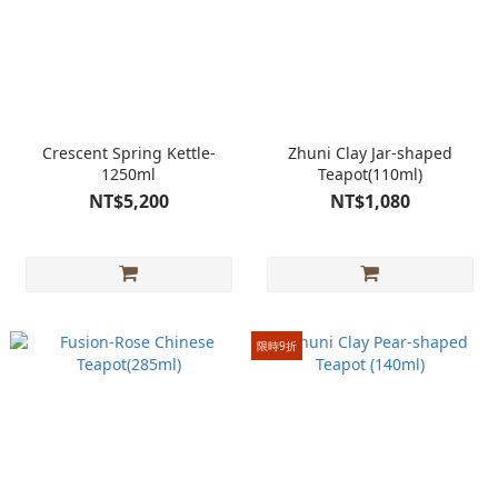
Crescent Spring Kettle-
Zhuni Clay Jar-shaped
1250ml
Teapot(110ml)
NT$5,200
NT$1,080
限時9折