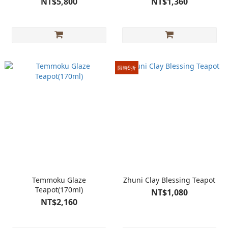
NT$5,800
NT$1,360
限時9折
Temmoku Glaze
Zhuni Clay Blessing Teapot
Teapot(170ml)
NT$1,080
NT$2,160