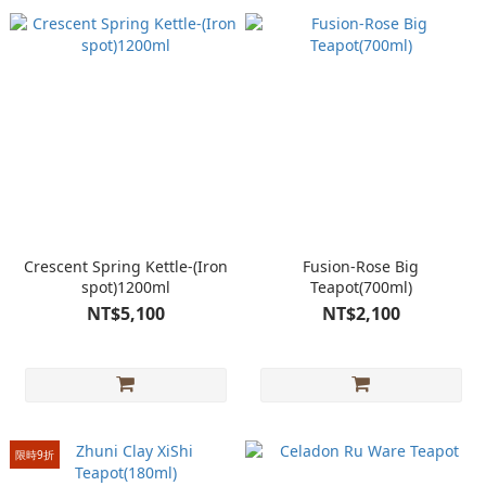
Crescent Spring Kettle-(Iron
Fusion-Rose Big
spot)1200ml
Teapot(700ml)
NT$5,100
NT$2,100
限時9折