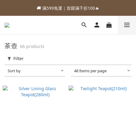
1
3
2
7
2
4
1
3
5
4
9
4
6
3
0
4
7
1
:
:
:
0
2
1
6
1
9
3
0
88加購優惠⏰即將結束
🚚 滿599免運｜首購滿千折100🔥
2
4
3
8
3
5
2
3
6
0
Days
Hours
Minutes
Seconds
1
0
5
0
8
2
1
3
2
7
2
4
1
2
5
0
4
7
1
:
:
:
0
2
1
6
1
9
3
0
88加購優惠⏰即將結束
1
4
3
6
0
Days
Hours
Minutes
Seconds
1
0
5
0
8
2
0
3
2
5
0
4
7
1
2
1
4
3
6
0
1
茶壺
66 products
0
3
2
5
0
2
1
4
Filter
1
0
3
0
2
Sort by
48 Items per page
1
0