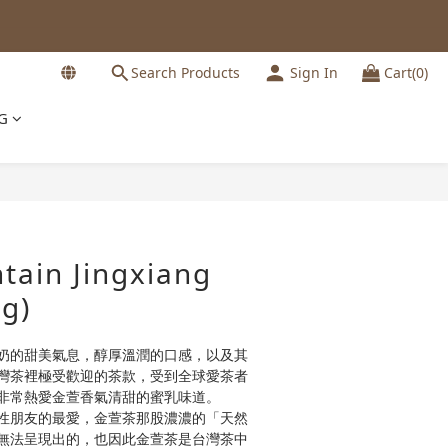
Search Products
Sign In
Cart(0)
G
BUY NOW
tain Jingxiang
g)
奶的甜美氣息，醇厚溫潤的口感，以及其
灣茶裡極受歡迎的茶款，受到全球愛茶者
非常熱愛金萱香氣清甜的蜜乳味道。
性朋友的最愛，金萱茶那股濃濃的「天然
無法呈現出的，也因此金萱茶是台灣茶中