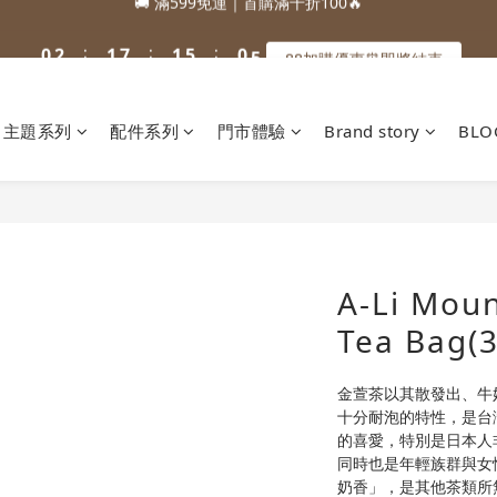
1
1
3
3
2
2
8
8
2
2
6
6
1
1
5
5
5
7
6
6
5
9
:
:
:
:
:
:
0
0
2
2
1
1
7
7
1
1
5
5
0
0
4
4
88加購優惠⏰即將結束
88加購優惠⏰即將結束
4
6
5
5
9
4
8
Days
Days
Hours
Hours
Minutes
Minutes
Seconds
Seconds
1
1
0
0
6
6
0
0
4
4
3
3
3
5
4
4
8
3
7
0
0
5
5
3
3
2
2
🚚 滿599免運｜首購滿千折100🔥
2
4
3
9
3
7
2
6
4
4
2
2
1
1
1
3
2
8
2
6
1
5
3
3
1
1
0
0
主題系列
配件系列
門市體驗
Brand story
BLO
:
:
:
0
2
1
7
1
5
0
4
88加購優惠⏰即將結束
2
2
0
0
Days
Hours
Minutes
Seconds
1
0
6
0
4
3
1
1
0
5
3
2
0
0
4
2
1
3
1
0
2
0
1
A-Li Moun
0
Tea Bag(3
金萱茶以其散發出、牛
十分耐泡的特性，是台
的喜愛，特別是日本人
同時也是年輕族群與女
奶香」，是其他茶類所