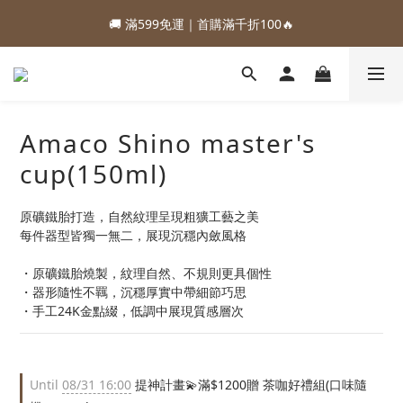
1
4
1
1
1
8
3
9
3
6
3
3
3
5
1
5
0
6
:
:
:
0
3
0
0
0
7
2
8
88加購優惠⏰即將結束
🚚 滿599免運｜首購滿千折100🔥
2
5
2
2
2
9
4
0
4
5
Days
Hours
Minutes
Seconds
2
6
1
7
1
4
1
1
1
8
3
9
3
4
1
5
0
6
:
:
:
0
3
0
0
0
7
2
8
88加購優惠⏰即將結束
2
3
0
4
5
Days
Hours
Minutes
Seconds
2
6
1
7
1
2
3
4
1
5
0
6
0
1
2
3
0
4
5
0
Amaco Shino master's
1
2
3
4
0
1
2
3
cup(150ml)
0
1
2
0
1
原礦鐵胎打造，自然紋理呈現粗獷工藝之美
0
每件器型皆獨一無二，展現沉穩內斂風格
・原礦鐵胎燒製，紋理自然、不規則更具個性
・器形隨性不羈，沉穩厚實中帶細節巧思
・手工24K金點綴，低調中展現質感層次
Until
08/31 16:00
提神計畫💫滿$1200贈 茶咖好禮組(口味隨