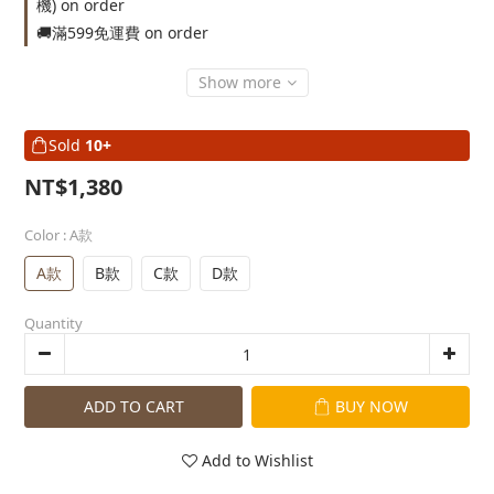
機) on order
🚚滿599免運費 on order
Show more
Sold
10+
NT$1,380
Color
: A款
A款
B款
C款
D款
Quantity
ADD TO CART
BUY NOW
Add to Wishlist