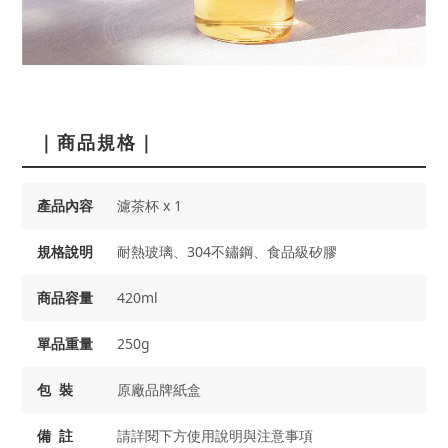
｜商品規格｜
產品內容
濾茶杯 x 1
規格說明
耐熱玻璃、304不鏽鋼、食品級矽膠
商品容量
420ml
單品重量
250g
包 裝
原廠品牌紙盒
備 註
請詳閱下方使用說明與注意事項