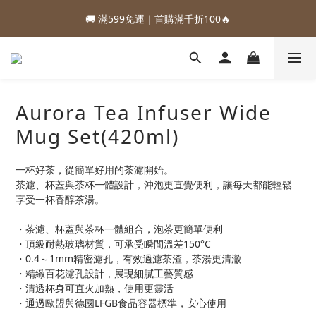
1
1
1
1
2
2
4
4
3
3
1
1
2
2
2
2
5
5
6
8
7
5
6
6
:
:
:
:
:
:
0
0
0
0
1
1
3
3
2
2
0
0
1
1
1
1
88加購優惠⏰即將結束
88加購優惠⏰即將結束
4
4
5
7
6
4
5
5
Days
Days
Hours
Hours
Minutes
Minutes
Seconds
Seconds
0
0
2
2
1
1
0
0
0
0
3
3
4
6
5
3
4
4
1
1
0
0
🚚 滿599免運｜首購滿千折100🔥
2
2
3
5
4
2
3
3
0
0
1
1
2
4
3
1
2
2
:
:
:
0
0
1
3
2
0
1
1
88加購優惠⏰即將結束
Days
Hours
Minutes
Seconds
0
2
1
0
0
Aurora Tea Infuser Wide
1
0
Mug Set(420ml)
0
一杯好茶，從簡單好用的茶濾開始。
茶濾、杯蓋與茶杯一體設計，沖泡更直覺便利，讓每天都能輕鬆
享受一杯香醇茶湯。
・茶濾、杯蓋與茶杯一體組合，泡茶更簡單便利
・頂級耐熱玻璃材質，可承受瞬間溫差150°C
・0.4～1mm精密濾孔，有效過濾茶渣，茶湯更清澈
・精緻百花濾孔設計，展現細膩工藝質感
・清透杯身可直火加熱，使用更靈活
・通過歐盟與德國LFGB食品容器標準，安心使用