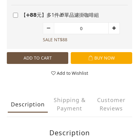
【➕𝟴𝟴元】多1件🎁單品濾掛咖啡組
SALE NT$88
ADD TO CART
BUY NOW
Add to Wishlist
Shipping &
Customer
Description
Payment
Reviews
Description