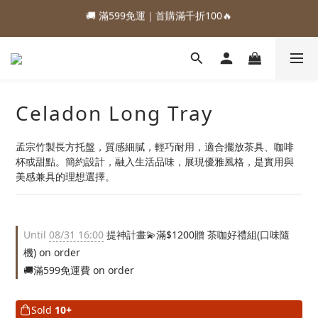
1
3
1
2
5
6
5
8
🚚 滿599免運｜首購滿千折100🔥
2
4
2
3
6
7
6
9
1
2
1
4
:
:
:
0
2
0
1
4
5
4
7
88加購優惠⏰即將結束
1
3
1
2
5
6
5
8
0
1
0
3
Days
Hours
Minutes
Seconds
1
0
3
4
3
6
:
:
:
0
2
0
1
4
5
4
7
88加購優惠⏰即將結束
0
2
0
2
3
2
5
Days
Hours
Minutes
Seconds
1
0
3
4
3
6
1
1
2
1
4
0
2
3
2
5
0
0
1
0
3
1
2
1
4
0
2
0
1
0
3
Celadon Long Tray
1
0
2
0
1
0
孟宗竹製長方托盤，質感細膩，輕巧耐用，適合擺放茶具、咖啡
杯或甜點。簡約設計，融入生活品味，展現優雅風格，是實用與
美感兼具的理想選擇。
Until
08/31 16:00
提神計畫💫滿$1200贈 茶咖好禮組(口味隨
機) on order
🚚滿599免運費 on order
Sold
10+