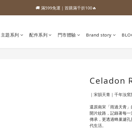
1
5
1
3
7
4
1
🚚 滿599免運｜首購滿千折100🔥
2
6
2
4
8
5
2
1
6
3
0
:
:
:
0
4
0
9
2
6
3
0
88加購優惠⏰即將結束
1
5
1
3
7
4
1
Days
Hours
Minutes
Seconds
0
5
2
3
8
1
5
2
:
:
:
0
4
0
9
2
6
3
0
88加購優惠⏰即將結束
4
1
2
7
0
4
1
Days
Hours
Minutes
Seconds
3
8
1
5
2
3
0
1
6
3
0
2
7
0
4
1
2
0
5
2
主題系列
配件系列
門市體驗
Brand story
BLO
1
6
3
0
1
4
1
0
5
2
0
3
0
4
1
2
3
0
1
2
0
1
0
Celadon 
｜宋韻天青｜千年汝窯
還原南宋「雨過天青」
開片紋路，記錄著每一
傳承，更透過蜂巢濾孔
代生活。