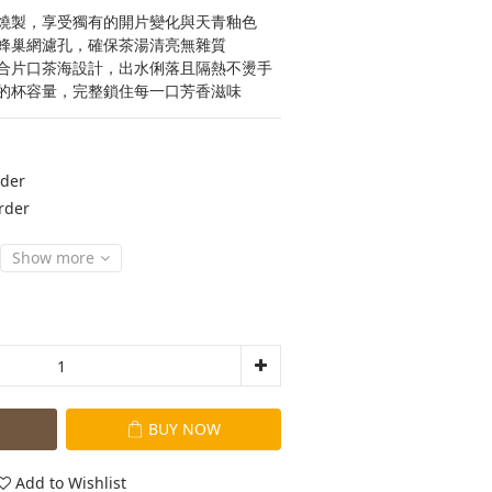
燒製，享受獨有的開片變化與天青釉色
蜂巢網濾孔，確保茶湯清亮無雜質
合片口茶海設計，出水俐落且隔熱不燙手
的杯容量，完整鎖住每一口芳香滋味
der
rder
Show more
BUY NOW
Add to Wishlist