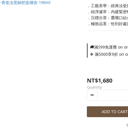
．工藝美學：經典汝瓷
．純淨濾萃：內建緊密
．沉穩分茶：鷹嘴口結
．極致品茗：恰到好處
🚚滿599免運費 on or
✥ 滿5000享9折 on o
NT$1,680
Quantity
ADD TO CART