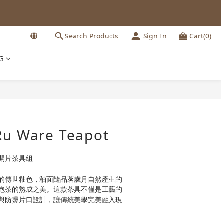
Search Products
Sign In
Cart(0)
G
BUY NOW
Ru Ware Teapot
開片茶具組
的傳世釉色，釉面隨品茗歲月自然產生的
泡茶的熟成之美。這款茶具不僅是工藝的
與防燙片口設計，讓傳統美學完美融入現