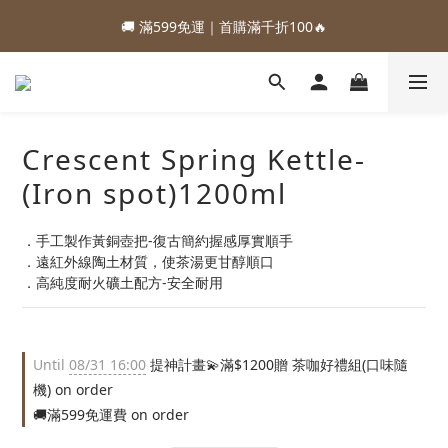
1
1
2
4
3
5
4
9
1
0
2
1
6
🚚 滿599免運｜首購滿千折100🔥
2
2
3
5
4
6
5
:
:
:
0
0
1
3
2
4
3
8
0
1
0
5
88加購優惠⏰即將結束
Days
Hours
Minutes
Seconds
1
1
2
4
3
5
4
9
0
2
1
3
2
7
0
4
:
:
:
0
0
1
3
2
4
3
8
1
0
2
1
6
88加購優惠⏰即將結束
3
Days
Hours
Minutes
Seconds
0
2
1
3
2
7
0
1
0
5
2
1
0
2
1
6
0
4
1
0
1
0
5
3
0
0
4
Crescent Spring Kettle-
2
3
1
(Iron spot)1200ml
2
0
1
0
．手工製作黃銅壺把-復古簡約握感厚實順手
．遠紅外線陶土材質，使茶湯更甘醇順口
．高純度耐火礦土配方-安全耐用
Until
08/31 16:00
提神計畫💫滿$1200贈 茶咖好禮組(口味隨
機) on order
🚚滿599免運費 on order