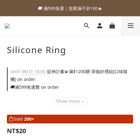
1
2
1
4
4
5
3
3
4
3
6
6
7
5
7
1
1
2
0
:
:
:
0
1
0
9
3
3
4
2
88加購優惠⏰即將結束
🚚 滿599免運｜首購滿千折100🔥
2
3
2
5
5
6
4
6
0
0
1
Days
Hours
Minutes
Seconds
0
8
2
2
3
1
1
2
1
4
4
5
3
5
0
7
1
1
2
0
:
:
:
0
1
0
9
3
3
4
2
88加購優惠⏰即將結束
4
6
0
0
1
Days
Hours
Minutes
Seconds
0
8
2
2
3
1
3
5
0
7
1
1
2
0
2
4
6
0
0
1
1
Silicone Ring
3
5
0
0
2
4
1
3
0
2
Until
08/31 16:00
提神計畫💫滿$1200贈 茶咖好禮組(口味隨
1
機) on order
0
🚚滿599免運費 on order
Show more
Sold
200+
NT$20