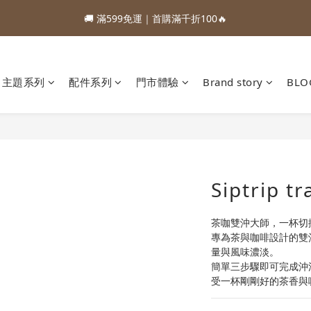
1
4
3
3
1
1
4
8
3
6
5
5
3
3
6
1
0
0
1
5
:
:
:
0
3
2
2
0
0
3
7
88加購優惠⏰即將結束
🚚 滿599免運｜首購滿千折100🔥
2
5
4
4
2
2
5
9
0
0
4
Days
Hours
Minutes
Seconds
2
1
1
2
6
1
4
3
3
1
1
4
8
3
1
0
0
1
5
:
:
:
0
3
2
2
0
0
3
7
88加購優惠⏰即將結束
2
0
0
4
Days
Hours
Minutes
Seconds
2
1
1
2
6
1
3
1
0
0
1
5
主題系列
配件系列
門市體驗
Brand story
BLO
0
2
0
0
4
1
3
0
2
1
0
Siptrip tr
茶咖雙沖大師，一杯切
專為茶與咖啡設計的雙
量與風味濃淡。
簡單三步驟即可完成沖
受一杯剛剛好的茶香與