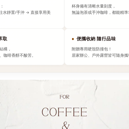
手：
杯身備有清晰水量刻度，
 注水靜置/手沖 → 直接享用美
無論泡茶或手沖咖啡，都能精準
萃取
便攜收納 隨行品味
結構，
附贈專用硬殼防撞包！
、咖啡香醇不酸苦。
居家辦公、戶外露營皆可隨身攜