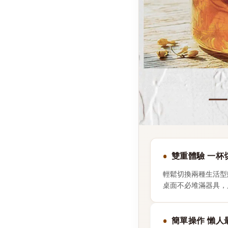
雙重體驗 一杯
輕鬆切換兩種生活型
桌面不必堆滿器具，
簡單操作 懶人