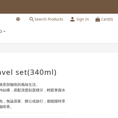
Search Products
Sign In
Cart(0)
G
BUY NOW
avel set(340ml)
換茶與咖啡的風味生活。
沖結構，搭配清楚刻度標示，輕鬆掌握水
泡，無論居家、辦公或旅行，都能隨時享
咖啡香。