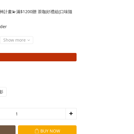
神計畫💫滿$1200贈 茶咖好禮組(口味隨
der
Show more
影
BUY NOW