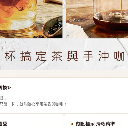
切換✨
態，
只留一杯，就能隨心享用茶香與咖啡！
最愛
刻度標示 清晰精準