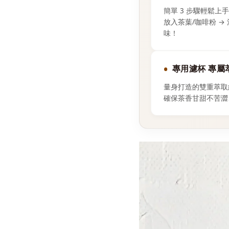
簡單 3 步驟輕鬆上
放入茶葉/咖啡粉 →
味！
專用濾杯 專屬
量身打造的雙重萃取
確保茶香甘甜不苦澀