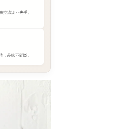
掌控濃淡不失手。
帶，品味不間斷。