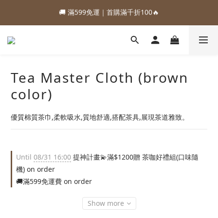
1
4
2
6
5
3
🚚 滿599免運｜首購滿千折100🔥
2
5
3
7
6
4
0
6
2
1
6
:
:
:
0
3
1
9
5
4
2
9
88加購優惠⏰即將結束
1
4
2
6
5
3
5
1
0
5
Days
Hours
Minutes
Seconds
2
0
8
4
3
1
8
:
:
:
0
3
1
9
5
4
2
9
88加購優惠⏰即將結束
4
0
4
1
7
3
2
0
7
Days
Hours
Minutes
Seconds
2
0
8
4
3
1
8
3
3
0
6
2
1
6
1
7
3
2
0
7
2
2
5
1
0
5
0
6
2
1
6
1
1
4
0
4
5
1
0
5
0
0
Tea Master Cloth (brown
3
3
4
0
4
2
2
3
3
color)
1
1
2
2
0
0
1
1
優質棉質茶巾,柔軟吸水,質地舒適,搭配茶具,展現茶道雅致。
0
0
Until
08/31 16:00
提神計畫💫滿$1200贈 茶咖好禮組(口味隨
機) on order
🚚滿599免運費 on order
Show more