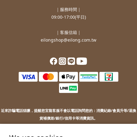
｜服務時間｜
09:00-17:00(平日)
｜客服信箱｜
eilongshop@eilong.com.tw
近來詐騙電話猖獗，提醒您
宜龍客服不會以電話詢問您的：
消費紀錄/會員升等/退換
貨補價差/銀行/信用卡等消費資訊。
若您接到不明來電，索取您的銀行資訊或進行ATM操作，請勿上當。
若您有任何問題或需要協助，歡迎聯絡客服。