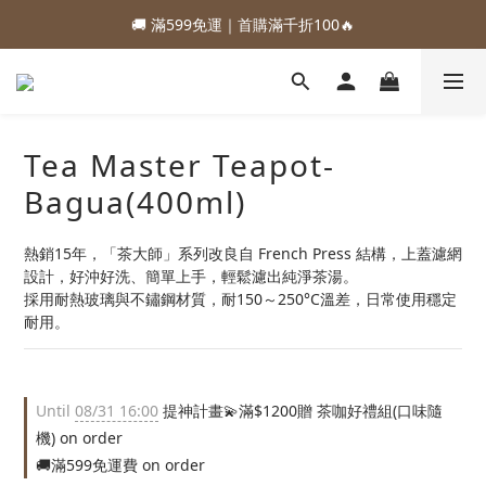
🚚 滿599免運｜首購滿千折100🔥
Tea Master Teapot-
Bagua(400ml)
熱銷15年，「茶大師」系列改良自 French Press 結構，上蓋濾網
設計，好沖好洗、簡單上手，輕鬆濾出純淨茶湯。
採用耐熱玻璃與不鏽鋼材質，耐150～250°C溫差，日常使用穩定
耐用。
Until
08/31 16:00
提神計畫💫滿$1200贈 茶咖好禮組(口味隨
機) on order
🚚滿599免運費 on order