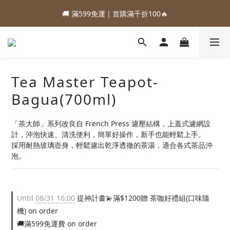
1
2
3
3
5
2
5
3
1
2
3
3
5
2
5
3
0
0
:
:
:
0
1
2
2
4
1
4
2
88加購優惠⏰即將結束
:
:
:
0
1
2
2
4
1
4
2
88加購優惠⏰即將結束
Days
Hours
Minutes
Seconds
0
1
1
3
0
3
1
Days
Hours
Minutes
Seconds
0
1
1
3
0
3
1
0
0
2
2
0
0
0
2
2
0
1
1
1
1
0
0
0
0
Tea Master Teapot-
Bagua(700ml)
「茶大師」系列改良自 French Press 濾壓結構，上蓋式濾網設
計，沖泡快速、清洗便利，簡單好操作，新手也能輕鬆上手。
採用耐熱玻璃壺身，輕鬆濾出乾淨透徹的茶湯，適合各式茶品沖
泡。
Until
08/31 16:00
提神計畫💫滿$1200贈 茶咖好禮組(口味隨
機) on order
🚚滿599免運費 on order