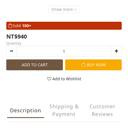
Show more
Sold
100+
NT$940
Quantity
ADD TO CART
BUY NOW
Add to Wishlist
Shipping &
Customer
Description
Payment
Reviews