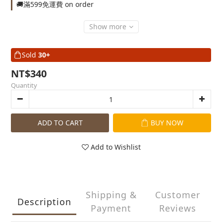
🚚滿599免運費 on order
Show more
Sold
30+
NT$340
Quantity
ADD TO CART
BUY NOW
Add to Wishlist
Shipping &
Customer
Description
Payment
Reviews