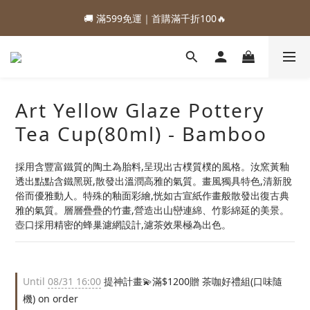
1
4
2
3
1
8
5
1
3
6
4
5
3
7
3
1
0
5
2
:
:
:
0
3
1
2
0
7
4
0
88加購優惠⏰即將結束
🚚 滿599免運｜首購滿千折100🔥
2
5
3
4
2
9
6
2
0
4
1
Days
Hours
Minutes
Seconds
2
0
1
6
3
1
4
2
3
1
8
5
1
3
0
1
0
5
2
:
:
:
0
3
1
2
0
7
4
0
88加購優惠⏰即將結束
2
0
4
1
Days
Hours
Minutes
Seconds
2
0
1
6
3
1
3
0
1
0
5
2
0
2
0
4
1
Art Yellow Glaze Pottery
1
3
0
0
2
Tea Cup(80ml) - Bamboo
1
0
採用含豐富鐵質的陶土為胎料,呈現出古樸質樸的風格。汝窯黃釉
透出點點含鐵黑斑,散發出溫潤高雅的氣質。畫風獨具特色,清新脫
俗而優雅動人。特殊的釉面彩繪,恍如古宣紙作畫般散發出復古典
雅的氣質。層層疊疊的竹畫,營造出山巒連綿、竹影綿延的美景。
壺口採用精密的蜂巢濾網設計,濾茶效果極為出色。
Until
08/31 16:00
提神計畫💫滿$1200贈 茶咖好禮組(口味隨
機) on order