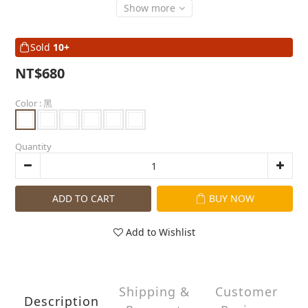
Show more
Sold
10+
NT$680
Color
: 黑
Quantity
ADD TO CART
BUY NOW
Add to Wishlist
Shipping &
Customer
Description