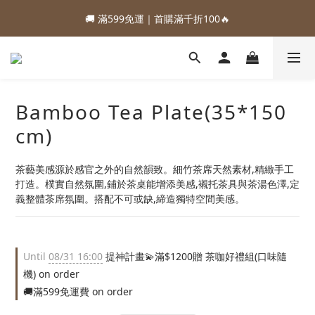
1
2
1
3
4
6
2
3
4
3
5
6
8
4
0
1
7
3
:
:
:
0
1
0
2
3
9
5
1
88加購優惠⏰即將結束
🚚 滿599免運｜首購滿千折100🔥
2
3
2
4
5
7
3
0
6
2
Days
Hours
Minutes
Seconds
0
1
2
8
4
0
1
2
1
3
4
6
2
5
1
0
1
7
3
:
:
:
0
1
0
2
3
9
5
1
88加購優惠⏰即將結束
4
0
0
6
2
Days
Hours
Minutes
Seconds
0
1
2
8
4
0
3
5
1
0
1
7
3
2
4
0
0
6
2
1
Bamboo Tea Plate(35*150
3
5
1
0
2
4
0
cm)
1
3
0
2
茶藝美感源於感官之外的自然韻致。細竹茶席天然素材,精緻手工
1
打造。樸實自然氛圍,鋪於茶桌能增添美感,襯托茶具與茶湯色澤,定
0
義整體茶席氛圍。搭配不可或缺,締造獨特空間美感。
Until
08/31 16:00
提神計畫💫滿$1200贈 茶咖好禮組(口味隨
機) on order
🚚滿599免運費 on order