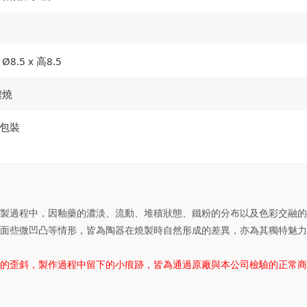
Ø8.5 x 高8.5
濃燒
包裝
製過程中，因釉藥的濃淡、流動、堆積狀態、鐵粉的分布以及色彩交融的
面些微凹凸等情形，皆為陶器在燒製時自然形成的差異，亦為其獨特魅力
的歪斜，製作過程中留下的小痕跡，皆為通過原廠與本公司檢驗的正常商