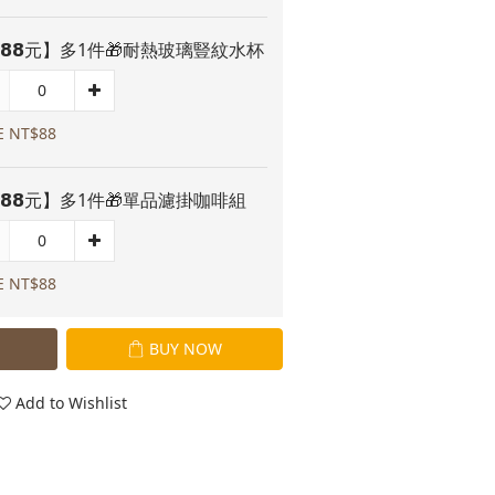
𝟴𝟴元】多1件🎁耐熱玻璃豎紋水杯
E NT$88
𝟴𝟴元】多1件🎁單品濾掛咖啡組
E NT$88
BUY NOW
Add to Wishlist