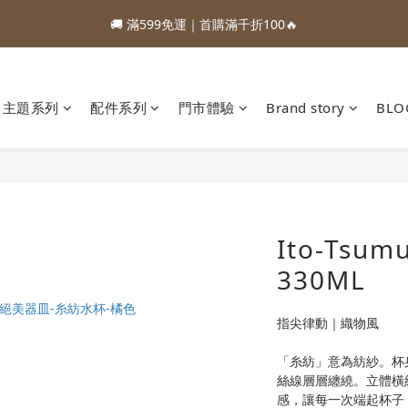
1
2
3
4
2
1
2
7
3
4
5
6
4
3
4
9
0
1
4
:
:
:
0
1
2
3
1
0
1
6
88加購優惠⏰即將結束
🚚 滿599免運｜首購滿千折100🔥
2
3
4
5
3
2
3
8
0
3
Days
Hours
Minutes
Seconds
0
1
2
0
0
5
1
2
3
4
2
1
2
7
2
0
1
4
:
:
:
0
1
2
3
1
0
1
6
88加購優惠⏰即將結束
1
0
3
Days
Hours
Minutes
Seconds
0
1
2
0
0
5
0
2
0
1
4
主題系列
配件系列
門市體驗
Brand story
BLO
1
0
3
0
2
1
0
Ito-Tsumu
330ML
指尖律動｜織物風
「糸紡」意為紡紗。杯
絲線層層纏繞。立體橫
感，讓每一次端起杯子