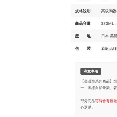
規格說明
高級陶器
商品容量
330ML，
產 地
日本 美
包 裝
原廠品牌
注意事項
【美濃燒系列商品】燒
一、圖樣自然暈染、表
部分商品
可能會有輕微
心選購。