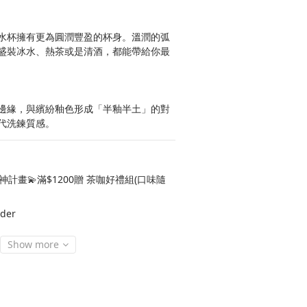
水杯擁有更為圓潤豐盈的杯身。溫潤的弧
盛裝冰水、熱茶或是清酒，都能帶給你最
邊緣，與繽紛釉色形成「半釉半土」的對
代洗鍊質感。
神計畫💫滿$1200贈 茶咖好禮組(口味隨
der
Show more