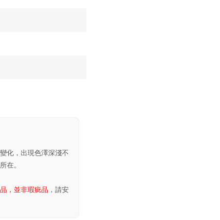
變化，出現色澤深淺不
所在。
品，並非瑕疵品
，請安