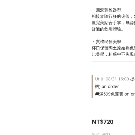
・圓潤豐盈器型
相較於隨行杯的俐落，
度完美貼合手掌，無論
舒適的飲用體驗。
・質樸民藝美學
杯口保留陶土原始褐色
比美學，粗獷中不失現
Until
08/31 16:00
提
機) on order
🚚滿599免運費 on or
NT$720
款式
: 赤彩