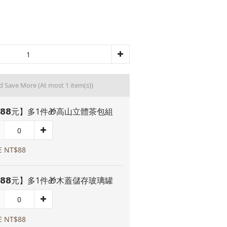
nd Save More
(At most 1 item(s))
𝟴𝟴元】多1件🎁高山立體茶包組
E NT$88
𝟴𝟴元】多1件🎁木蓋儲存玻璃罐
E NT$88