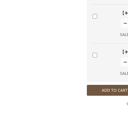
【➕
SAL
【➕
SAL
ADD TO CART