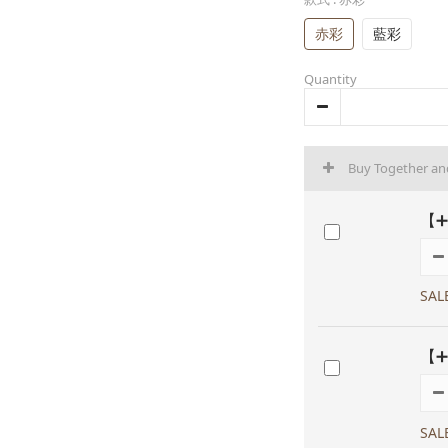
赤彩
藍彩
Quantity
Buy Together a
【➕
SAL
【➕
SAL