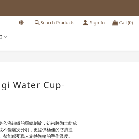
Search Products
Sign In
Cart(0)
G
BUY NOW
gi Water Cup-
身佈滿細緻的環繞刻紋，彷彿將陶土紡成
紋不僅層次分明，更提供極佳的防滑握
，都能感受職人旋轉陶輪的手作溫度。