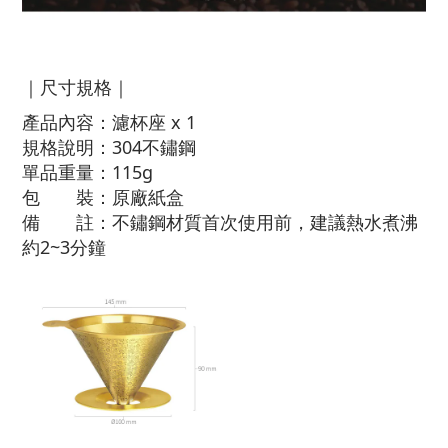
｜尺寸規格｜
產品內容：濾杯座 x 1
規格說明：304不鏽鋼
單品重量：115g
包 裝：原廠紙盒
備 註：不鏽鋼材質首次使用前，建議熱水煮沸
約2~3分鐘