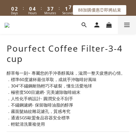
1
1
3
3
1
1
5
5
4
4
8
8
2
2
6
6
5
7
5
9
8
6
:
:
:
:
:
:
0
0
2
2
0
0
4
4
3
3
7
7
1
1
5
5
88加購優惠⏰即將結束
88加購優惠⏰即將結束
4
6
4
8
7
5
9
Days
Days
Hours
Hours
Minutes
Minutes
Seconds
Seconds
1
1
3
3
2
2
6
6
0
0
4
4
3
5
3
7
6
4
8
0
0
2
2
1
1
5
5
3
3
🚚 滿599免運｜首購滿千折100🔥
2
4
2
6
5
9
3
7
1
1
0
0
4
4
2
2
1
3
1
5
4
8
2
6
0
0
3
3
1
1
:
:
:
0
2
0
4
3
7
1
5
88加購優惠⏰即將結束
2
2
0
0
Days
Hours
Minutes
Seconds
1
3
2
6
0
4
Pourfect Coffee Filter-3-4
1
1
0
2
1
5
3
0
0
cup
1
0
4
2
0
3
1
2
0
醇萃每一刻~ 專屬您的手沖香醇風味，滋潤一整天疲憊的心情。
1
．標準60度濾杯最佳萃取，成就手沖咖啡好風味
0
．304”不鏽鋼耐熱輕巧不破裂，懂生活愛地球
．極密度500目濾網- 完美濾除咖啡細末
．人性化手柄設計- 圓潤安全不刮手
．不鏽鋼濾網- 保留咖啡油脂的醇厚
．霧面髮絲紋雕花濾孔，質感考究
．通過SGS歐盟食品容器安全標準
．輕鬆清洗重複使用