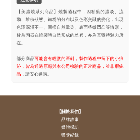
【美濃燒系列商品】燒製過程中，因釉藥的濃淡、流
動、堆積狀態、鐵粉的分布以及色彩交融的變化，出現
色澤深淺不一、圖樣自然暈染、表面些微凹凸等情形，
皆為陶器在燒製時自然形成的差異，亦為其獨特魅力所
在。
部分商品
可能會有輕微的歪斜，製作過程中留下的小痕
跡，皆為通過原廠與本公司檢驗的正常商品，並非瑕疵
品
，請安心選購。
【關於我們】
品牌故事
媒體採訪
獲獎紀錄