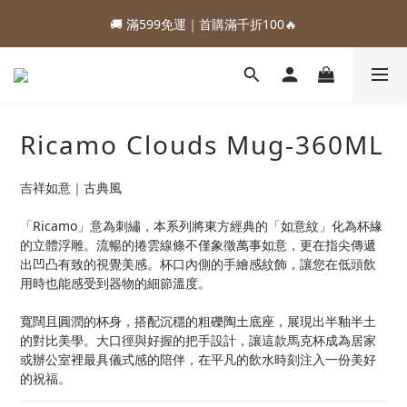
1
5
2
5
6
1
5
8
3
7
4
7
8
3
7
2
2
3
2
5
:
:
:
0
4
1
4
5
0
4
7
88加購優惠⏰即將結束
🚚 滿599免運｜首購滿千折100🔥
2
6
3
6
7
2
6
9
1
1
2
1
4
Days
Hours
Minutes
Seconds
3
0
3
4
3
6
1
5
2
5
6
1
5
8
0
0
1
0
3
2
2
3
2
5
:
:
:
0
4
1
4
5
0
4
7
88加購優惠⏰即將結束
0
2
1
1
2
1
4
Days
Hours
Minutes
Seconds
3
0
3
4
3
6
1
0
0
1
0
3
2
2
3
2
5
0
0
2
1
1
2
1
4
Ricamo Clouds Mug-360ML
1
0
0
1
0
3
0
0
2
1
吉祥如意｜古典風
0
「Ricamo」意為刺繡，本系列將東方經典的「如意紋」化為杯緣
的立體浮雕。流暢的捲雲線條不僅象徵萬事如意，更在指尖傳遞
出凹凸有致的視覺美感。杯口內側的手繪感紋飾，讓您在低頭飲
用時也能感受到器物的細節溫度。
寬闊且圓潤的杯身，搭配沉穩的粗礫陶土底座，展現出半釉半土
的對比美學。大口徑與好握的把手設計，讓這款馬克杯成為居家
或辦公室裡最具儀式感的陪伴，在平凡的飲水時刻注入一份美好
的祝福。