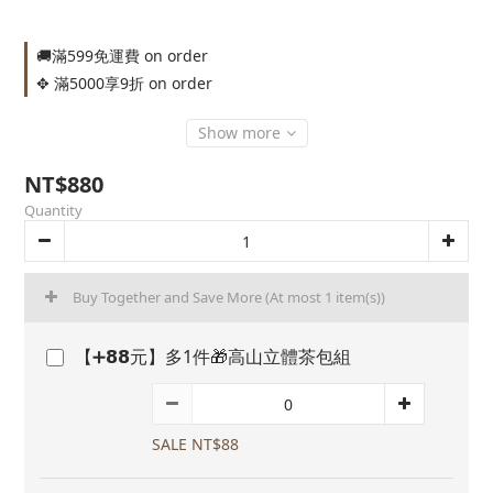
🚚滿599免運費 on order
✥ 滿5000享9折 on order
Show more
NT$880
Quantity
Buy Together and Save More
(At most 1 item(s))
【➕𝟴𝟴元】多1件🎁高山立體茶包組
SALE NT$88