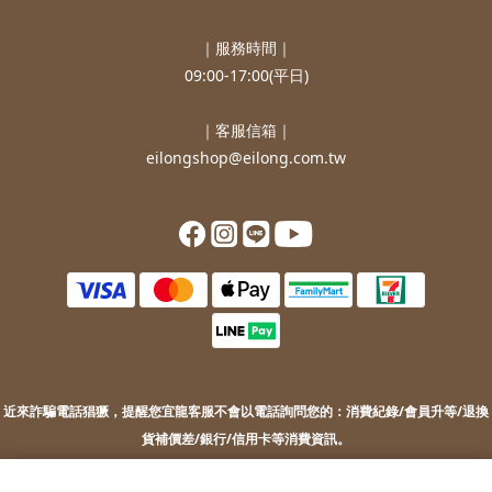
｜服務時間｜
09:00-17:00(平日)
｜客服信箱｜
eilongshop@eilong.com.tw
近來詐騙電話猖獗，提醒您
宜龍客服不會以電話詢問您的：
消費紀錄/會員升等/退換
貨補價差/銀行/信用卡等消費資訊。
若您接到不明來電，索取您的銀行資訊或進行ATM操作，請勿上當。