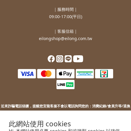
｜服務時間｜
09:00-17:00(平日)
｜客服信箱｜
eilongshop@eilong.com.tw
近來詐騙電話猖獗，提醒您
宜龍客服不會以電話詢問您的：
消費紀錄/會員升等/退換
貨補價差/銀行/信用卡等消費資訊。
若您接到不明來電，索取您的銀行資訊或進行ATM操作，請勿上當。
此網站使用 cookies
若您有任何問題或需要協助，歡迎聯絡客服。