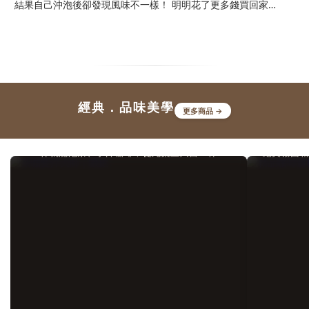
結果自己沖泡後卻發現風味不一樣！ 明明花了更多錢買回家，
光。
卻沒了印象中的味道。這時候，開始覺得自己是否白花錢了？目
器具
錄一、沒泡出好茶的風味，還剩下什麼價值?二、水溫、時間都
錄一、
調整了，還是泡不出茶店試茶的味道？三、同款高山烏龍茶，為
盒：
什麼茶店泡的和自己家泡的差那麼多？四、那資深茶友都會用什
空間
麼茶具呢？五、結語：正視選擇「對的茶壺」的重要性一、沒泡
小心
經典．品味美學
出好茶的風味，還剩下什麼價值?答案是：剩下的，只剩下茶葉
更多商品 →
啡禮盒
的成本，而不是真正屬於它的價值。高山烏龍最迷人的地方，在
啡、
茶咖雙沖大師｜啜旅
於層層綻放的香氣、甘甜的滋味，以及細膩悠長的茶韻。然而，
更代
一杯就能泡茶、手沖咖啡，從此桌上只留一杯！
絕美霧面
若這些特色沒有被完整呈現，再好的茶葉喝起來也可能平淡無
啡禮
奇，甚至與一般茶葉沒有太大差異。二、水溫、時間都調整了，
盒，
還是泡不出茶店試茶的味道？當茶湯風味始終不如預期，多數人
不僅
第一個想到的，都是自己的沖泡方式出了問題。於是開始反覆調
的藝
整水溫、投茶量、浸泡時間，甚至上網研究各種沖泡教學，希望
盒：
重現茶店試喝時那股迷人的香氣與層次。 然而，不論怎麼嘗
一套
試，泡出來的味道總是少了一點什麼，始終無法接近記憶中的那
具。
一杯。三、同款高山烏龍茶，為什麼茶店泡的和自己家泡的差那
手沖
麼多？那如果沖泡方式已經盡量做到一致，為什麼喝起來還是有
接與