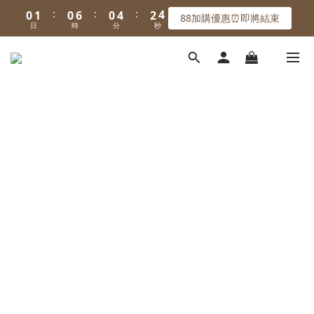
1
1
2
2
1
1
7
7
1
1
5
5
3
3
4
4
5
6
5
5
9
7
8
:
:
:
:
:
:
0
0
1
1
0
0
6
6
0
0
4
4
2
2
3
3
88加購優惠⏰即將結束
88加購優惠⏰即將結束
4
5
4
4
8
6
7
日
日
時
時
分
分
秒
秒
0
0
5
5
3
3
1
1
2
2
3
4
3
9
3
7
5
6
4
4
2
2
0
0
1
1
🚚 滿599免運｜首購滿千折100🔥
2
3
2
8
2
6
4
5
3
3
1
1
0
0
1
2
1
7
1
5
3
4
2
2
0
0
:
:
:
0
1
0
6
0
4
2
3
88加購優惠⏰即將結束
1
1
日
時
分
秒
0
5
3
1
2
0
0
4
2
0
1
3
1
0
2
0
1
0