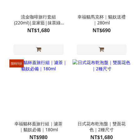
流金咖啡旅行套組
幸福貓馬克杯｜貓奴送禮
(220ml)|皇家藍|抹茶綠|
｜280ml
優雅白|知性黑
NT$1,680
NT$690
限時9折
幸福貓杯蓋旅行組｜濾茶
日式花布乾泡盤｜雙面花
｜貓奴必備｜180ml
色｜2種尺寸
NT$980
NT$1,680