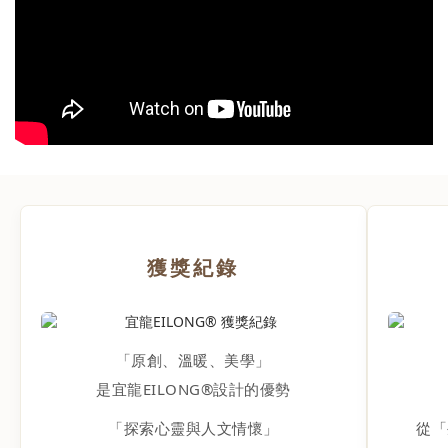
列精選細緻透氣的宜興原礦朱泥料，具備極佳的保溫與散熱常
機，
數，能完美穩定釋放台灣高山烏龍茶的原生深層層次。效期：即
沖禮
日~2026.09.15止 五、結語：正視選擇「對的茶壺」的重要性別
讓收
急著懷疑茶葉，也別急著調整沖泡技巧。茶葉決定風味的潛力，
適合
茶壺則決定風味能否完整呈現。選對適合的茶壺，才能讓每一片
有基
好茶展現應有的香氣、甘甜與層次。如果您經常沖泡台灣高山烏
都能
龍茶，不妨試試朱泥陶壺，感受一把適合的茶壺，為一杯好茶帶
溫度
來的差異。一把適合您的朱泥陶壺，正是您重新認識好茶風味的
你的
開始。👉 看更多茶咖文章 ➔EXPLORE MORE想持續知道更多
即選購
嗎？每一篇都是讓生活更有溫度的累積 點擊即時接收最新文章
多嗎
加入 LINE 接收新文章
獲獎紀錄
「原創、溫暖、美學」
是宜龍EILONG®設計的優勢
「探索心靈與人文情懷」
從「