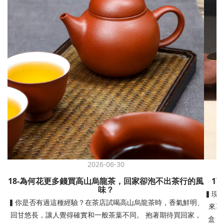
2026-06-30
18-為何花更多錢買高山烏龍茶，回家卻泡不出茶行的風
1
味？
▍現
▍你是否有過這種經驗？在茶店試喝高山烏龍茶時，香氣鮮明、
來享
回甘悠長，讓人覺得確實和一般茶葉不同。 抱著期待買回家，
盒，