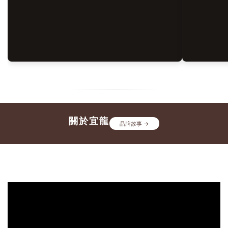
明顯差異？其中一個經常被忽略的關鍵，或許就是你 沒選對茶
療癒
壺。茶葉決定風味的潛力，而茶壺則決定這份風味能否被完整且
器具
穩定地呈現。就像一場音樂演出，再優秀的演奏者，也需要合適
感。
的樂器，才能完整展現作品的魅力。茶壺不只是沖泡茶葉的器
一莊
具，更是影響茶湯風味重要媒介。不同材質、導熱特性與保溫效
的混
果，都可能改變茶葉的萃取方式，進而影響香氣、口感與整體風
論是
味表現。🔎 茶學延伸閱讀：如何泡茶？泡好茶的關鍵技巧全解
是給
析！ ➔ 四、那資深茶友都會用什麼茶具呢？許多資深茶友在沖
美封存
泡台灣高山烏龍茶時，會優先選擇 朱泥陶壺。並不是因為它價
器具
格昂貴或具有收藏價值，而是因為它的材質特性，能更穩定地呈
關於宜龍
桌上
品牌故事 →
現高山茶細膩的風味。✦ 溫控高聚香 ✦ 穩定均衡萃取 ✦ 微孔氣
的極
孔透氣✔ 良好的導熱與高保溫性（高山茶揚香關鍵）朱泥密實
質感
的結晶質地能讓高溫快速傳導並持久保溫，使茶湯在最適合的溫
推薦
度下持續萃取，完整逼出高山烏龍茶特有的高雅香氣、甘甜與深
視覺
層茶韻。✔ 細緻胎質與適度透氣性（掌握萃取平衡）泡茶最怕
禮盒
萃取不足導致淡薄，或萃取過度產生苦澀。朱泥陶壺具備微細透
不方
氣孔，能適度吸收雜味並緩和茶湯燥感，使風味釋放更穩定、口
整呈
感層次更豐富。💡 推薦商品：宜龍EILONG® 經典朱泥陶壺系
準備