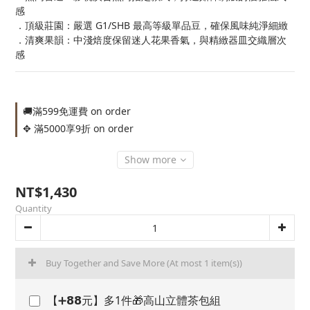
感
．頂級莊園：嚴選 G1/SHB 最高等級單品豆，確保風味純淨細緻
．清爽果韻：中淺焙度保留迷人花果香氣，與精緻器皿交織層次
感
🚚滿599免運費 on order
✥ 滿5000享9折 on order
Show more
NT$1,430
Quantity
Buy Together and Save More
(At most 1 item(s))
【➕𝟴𝟴元】多1件🎁高山立體茶包組