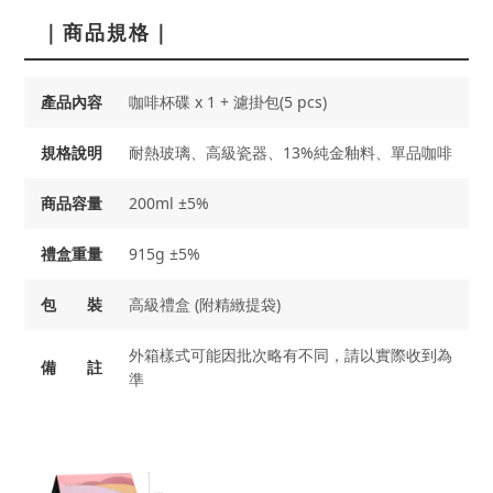
｜商品規格｜
產品內容
咖啡杯碟 x 1 + 濾掛包(5 pcs)
規格說明
耐熱玻璃、高級瓷器、13%純金釉料、單品咖啡
商品容量
200ml ±5%
禮盒重量
915g ±5%
包 裝
高級禮盒 (附精緻提袋)
外箱樣式可能因批次略有不同，請以實際收到為
備 註
準