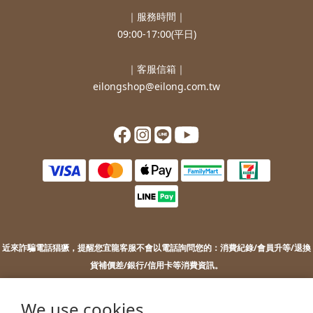
｜服務時間｜
09:00-17:00(平日)
｜客服信箱｜
eilongshop@eilong.com.tw
近來詐騙電話猖獗，提醒您
宜龍客服不會以電話詢問您的：
消費紀錄/會員升等/退換
貨補價差/銀行/信用卡等消費資訊。
若您接到不明來電，索取您的銀行資訊或進行ATM操作，請勿上當。
若您有任何問題或需要協助，歡迎聯絡客服。
We use cookies