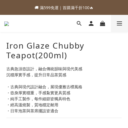
1
3
2
5
6
4
5
9
3
5
4
7
8
6
7
0
2
3
1
2
6
:
:
:
0
2
1
4
5
3
4
8
88加購優惠⏰即將結束
🚚 滿599免運｜首購滿千折100🔥
2
4
3
6
7
5
6
1
2
0
1
5
Days
Hours
Minutes
Seconds
1
0
3
4
2
3
7
1
3
2
5
6
4
5
9
0
1
0
4
0
2
3
1
2
6
:
:
:
0
2
1
4
5
3
4
8
88加購優惠⏰即將結束
0
3
1
2
0
1
5
Days
Hours
Minutes
Seconds
1
0
3
4
2
3
7
2
0
1
0
4
0
2
3
1
2
6
1
0
3
1
2
0
1
5
0
Iron Glaze Chubby
2
0
1
0
4
1
0
3
Teapot(200ml)
0
2
1
古典急須壺設計，融合傳統韻味與現代美感
0
沉穩厚實手感，提升日常品茶質感
・古典與現代設計融合，展現優雅古樸風格
・壺身厚實穩重，手感紮實更具質感
・純手工製作，每件細節皆獨具特色
・經高溫燒製，質地穩定耐用
・日常泡茶與茶席擺設皆適合