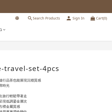
Search Products
Sign In
Cart(0)
G
BUY NOW
e-travel-set-4pcs
隨行品茶也能展現沉穩質感
席時光
出旅行輕鬆帶著走
呈現低調鎏金層次
古樸金屬質感
使用逐漸潤色變化