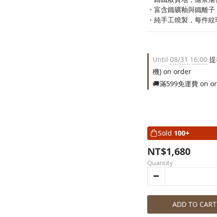
・富含鐵礦釉與鐵離子
・純手工燒製，每件紋
Until
08/31 16:00
提
機) on order
🚚滿599免運費 on or
Sold
100+
NT$1,680
Quantity
ADD TO CART