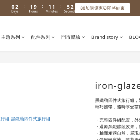
1
1
3
3
2
2
2
2
2
2
6
6
1
1
5
7
6
6
6
5
:
:
:
:
:
:
0
0
2
2
1
1
9
9
1
1
1
1
5
5
0
0
88加購優惠⏰即將結束
88加購優惠⏰即將結束
4
6
5
5
5
9
4
Days
Days
Hours
Hours
Minutes
Minutes
Seconds
Seconds
1
1
0
0
8
8
0
0
0
0
4
4
3
5
4
4
4
8
3
0
0
7
7
3
3
🚚 滿599免運｜首購滿千折100🔥
2
4
3
3
3
7
2
6
6
2
2
1
3
2
2
2
6
1
5
5
1
1
主題系列
配件系列
門市體驗
Brand story
BLO
:
:
:
0
2
1
9
1
1
5
0
88加購優惠⏰即將結束
4
4
0
0
Days
Hours
Minutes
Seconds
1
0
8
0
0
4
3
3
0
7
3
2
2
6
2
1
1
5
1
0
0
4
0
3
iron-glaz
2
1
黑鐵釉四件式旅行組，
0
輕巧攜帶，隨時享受茶
・完整四件組配置，外
・還原黑鐵鏽蝕效果，
・釉面粗獷自然，展現
・鑄鐵般質地，隨茶湯