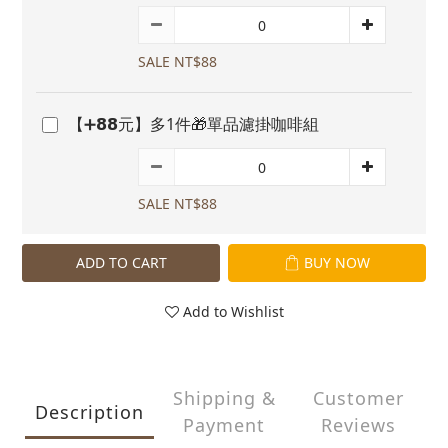
SALE NT$88
【➕𝟴𝟴元】多1件🎁單品濾掛咖啡組
SALE NT$88
ADD TO CART
BUY NOW
Add to Wishlist
Shipping &
Customer
Description
Payment
Reviews