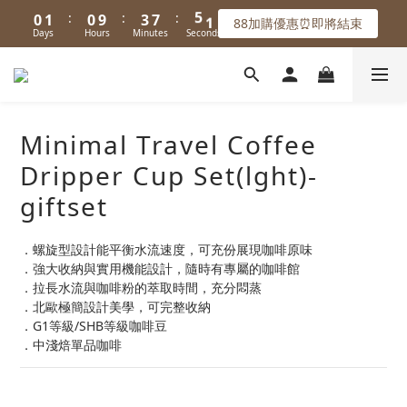
1
2
1
4
8
5
4
5
4
7
8
Days
Hours
Minutes
Seconds
6
0
8
2
6
3
7
:
:
:
0
1
0
9
3
7
4
88加購優惠⏰即將結束
3
4
3
6
7
5
7
1
5
2
Days
Hours
Minutes
Seconds
6
0
8
2
6
3
🚚 滿599免運｜首購滿千折100🔥
9
2
3
2
5
9
6
4
6
0
4
1
5
7
1
5
2
8
1
2
1
4
8
5
3
5
3
0
4
6
0
4
1
7
:
:
:
0
1
0
9
3
7
4
2
88加購優惠⏰即將結束
4
2
3
5
3
0
Days
Hours
Minutes
Seconds
6
0
8
2
6
3
1
3
1
2
4
2
5
7
1
5
2
0
2
0
Minimal Travel Coffee
1
3
1
4
6
0
4
1
1
0
2
0
3
5
3
0
Dripper Cup Set(lght)-
0
1
2
4
2
giftset
0
1
3
1
0
2
0
1
．螺旋型設計能平衡水流速度，可充份展現咖啡原味
0
．強大收納與實用機能設計，隨時有專屬的咖啡館
．拉長水流與咖啡粉的萃取時間，充分悶蒸
．北歐極簡設計美學，可完整收納
．G1等級/SHB等級咖啡豆
．中淺焙單品咖啡