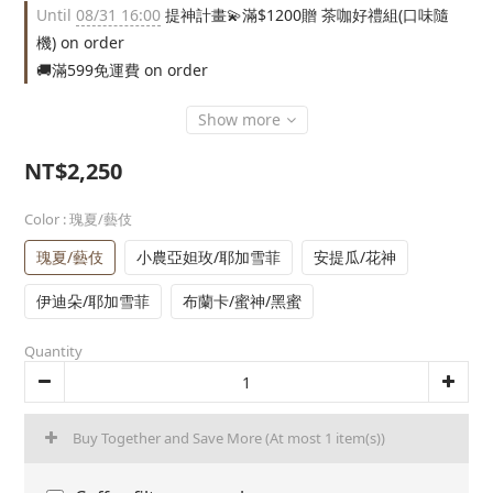
Until
08/31 16:00
提神計畫💫滿$1200贈 茶咖好禮組(口味隨
機) on order
🚚滿599免運費 on order
Show more
NT$2,250
Color
: 瑰夏/藝伎
瑰夏/藝伎
小農亞妲玫/耶加雪菲
安提瓜/花神
伊迪朵/耶加雪菲
布蘭卡/蜜神/黑蜜
Quantity
Buy Together and Save More
(At most 1 item(s))