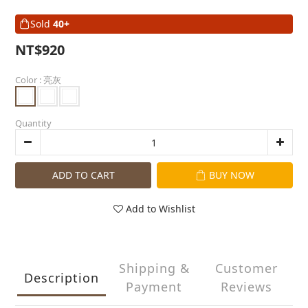
Sold
40+
NT$920
Color
: 亮灰
Quantity
ADD TO CART
BUY NOW
Add to Wishlist
Shipping &
Customer
Description
Payment
Reviews