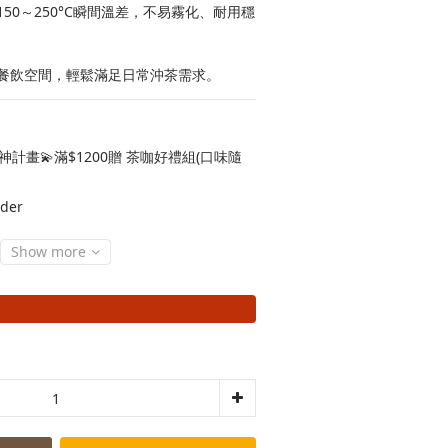
50～250°C瞬間溫差，不易霧化、耐用穩
餐飲空間，輕鬆滿足日常沖茶需求。
神計畫💫滿$1200贈 茶咖好禮組(口味隨
der
Show more