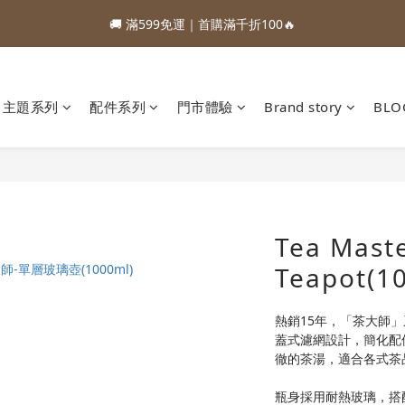
1
4
2
9
2
8
6
3
6
4
4
8
1
6
5
3
7
:
:
:
0
3
1
8
1
7
5
9
88加購優惠⏰即將結束
🚚 滿599免運｜首購滿千折100🔥
2
5
3
3
9
7
0
5
4
2
6
Days
Hours
Minutes
Seconds
2
0
7
0
6
4
8
1
4
2
9
2
8
6
4
3
1
5
1
6
5
3
7
:
:
:
0
3
1
8
1
7
5
9
88加購優惠⏰即將結束
3
2
0
4
0
5
4
2
6
Days
Hours
Minutes
Seconds
2
0
7
0
6
4
8
2
1
3
4
3
1
5
1
6
5
3
7
主題系列
配件系列
門市體驗
Brand story
BLO
1
0
2
3
2
0
4
0
5
4
2
6
0
1
2
1
3
4
3
1
5
0
1
0
2
3
2
0
4
0
1
2
1
3
0
1
0
2
0
1
Tea Mast
0
Teapot(1
熱銷15年，「茶大師」系列
蓋式濾網設計，簡化配
徹的茶湯，適合各式茶
瓶身採用耐熱玻璃，搭