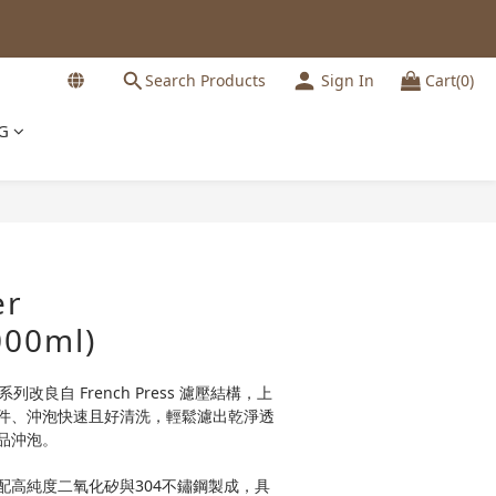
Search Products
Sign In
Cart(0)
G
BUY NOW
er
000ml)
改良自 French Press 濾壓結構，上
件、沖泡快速且好清洗，輕鬆濾出乾淨透
品沖泡。
配高純度二氧化矽與304不鏽鋼製成，具