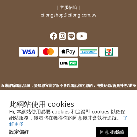
｜客服信箱｜
eilongshop@eilong.com.tw
近來詐騙電話猖獗，提醒您
宜龍客服不會以電話詢問您的：
消費紀錄/會員升等/退換
貨補價差/銀行/信用卡等消費資訊。
若您接到不明來電，索取您的銀行資訊或進行ATM操作，請勿上當。
此網站使用 cookies
若您有任何問題或需要協助，歡迎聯絡客服。
Hi, 本網站使用必要 cookies 和追蹤型 cookies 以確保
網站服務，後者將在獲得你的同意後才會執行追蹤。
了
解更多
設定偏好
同意並繼續
2022 EILONG ENTERPRISE CO.,LTD.