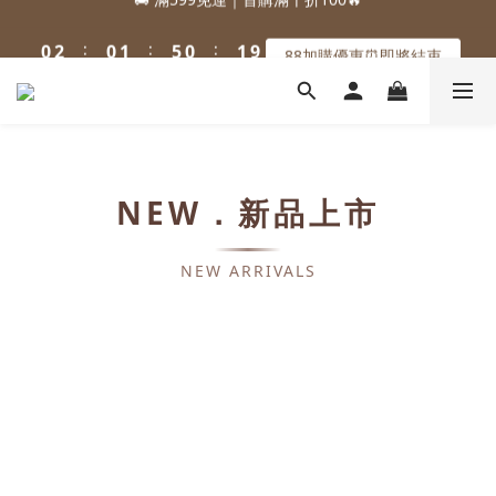
1
3
1
2
6
1
2
1
3
1
2
6
1
2
1
5
:
:
:
0
2
0
1
5
0
1
9
88加購優惠⏰即將結束
:
:
:
0
2
0
1
5
0
1
9
88加購優惠⏰即將結束
0
4
日
時
分
秒
1
0
4
0
8
日
時
分
秒
1
0
4
0
8
3
0
3
7
0
3
7
2
2
6
2
6
1
1
5
1
5
0
0
4
0
4
3
3
2
NEW．新品上市
2
1
1
0
0
NEW ARRIVALS