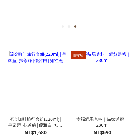
限時9折
流金咖啡旅行套組(220ml)|
幸福貓馬克杯｜貓奴送禮｜
皇家藍|抹茶綠|優雅白|知性
280ml
黑
NT$1,680
NT$690