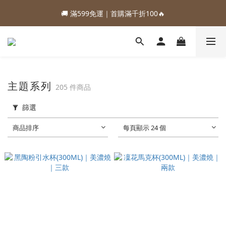
1
5
1
1
3
9
1
8
3
7
3
3
5
3
2
0
6
5
:
:
:
0
4
0
0
2
8
0
7
88加購優惠⏰即將結束
🚚 滿599免運｜首購滿千折100🔥
2
6
2
2
4
2
9
1
5
4
日
時
分
秒
3
1
7
6
1
5
1
1
3
9
1
8
0
4
3
2
0
6
5
:
:
:
0
4
0
0
2
8
0
7
88加購優惠⏰即將結束
3
2
1
5
4
日
時
分
秒
3
1
7
6
2
1
0
4
3
2
0
6
5
1
0
3
2
1
5
4
0
2
1
0
4
3
主題系列
205 件商品
1
0
3
2
0
2
1
篩選
1
0
0
商品排序
每頁顯示 24 個