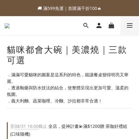
1
4
1
4
3
5
3
4
3
6
3
6
5
7
5
6
1
1
0
2
0
8
:
:
:
0
3
0
3
2
4
2
3
88加購優惠⏰即將結束
🚚 滿599免運｜首購滿千折100🔥
2
5
2
5
4
6
4
5
0
0
1
日
時
分
秒
7
2
2
1
3
1
2
1
4
1
4
3
5
3
4
0
6
1
1
0
2
0
1
:
:
:
0
3
0
3
2
4
2
3
88加購優惠⏰即將結束
5
0
0
1
0
日
時
分
秒
2
2
1
3
1
2
4
0
1
1
0
2
0
1
3
0
0
1
0
貓咪都會大碗｜美濃燒｜三款
2
0
1
可選
0
．滿滿可愛貓咪的圖案是這系列的特色，能讓餐桌變得明亮又華
麗。
．透過釉藥與防水技法的結合，使整體呈現出更加可愛、溫柔的
氛圍。
．義大利麵、蔬菜咖哩、冷麵、沙拉都非常合適！
至
08/31 16:00
截止
全店，提神計畫💫滿$1200贈 茶咖好禮組
(口味隨機)