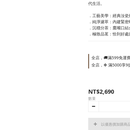
代生活。
．工藝美學：經典汝瓷
．純淨濾萃：內建緊密
．沉穩分茶：鷹嘴口結
．極致品茗：恰到好處
全店，🚚滿599免運
全店，✥ 滿5000享9
NT$2,690
數量
以優惠價加購商