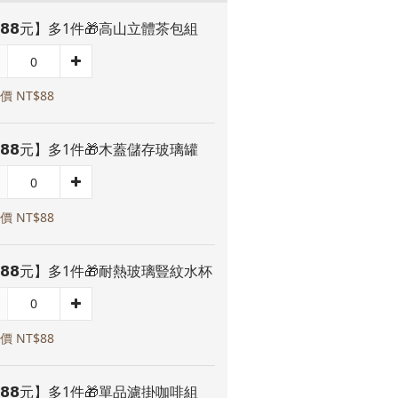
𝟴𝟴元】多1件🎁高山立體茶包組
價 NT$88
𝟴𝟴元】多1件🎁木蓋儲存玻璃罐
價 NT$88
𝟴𝟴元】多1件🎁耐熱玻璃豎紋水杯
價 NT$88
𝟴𝟴元】多1件🎁單品濾掛咖啡組