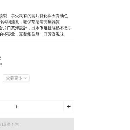
燒製，享受獨有的開片變化與天青釉色
蜂巢網濾孔，確保茶湯清亮無雜質
合片口茶海設計，出水俐落且隔熱不燙手
的杯容量，完整鎖住每一口芳香滋味
費
折
查看更多
品
(最多 1 件)