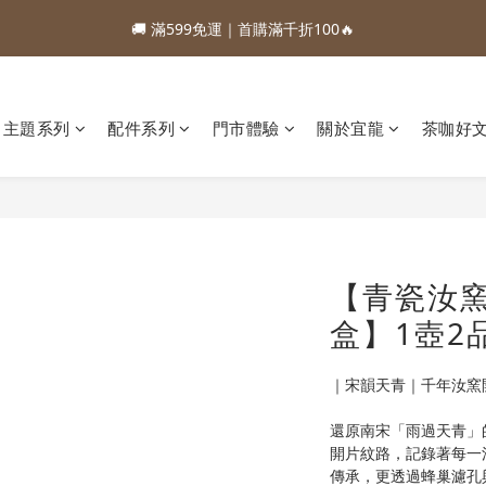
1
5
1
9
6
2
5
3
2
6
2
7
3
6
4
1
5
2
1
:
:
:
0
4
0
8
5
1
4
2
1
5
1
9
6
2
5
3
88加購優惠⏰即將結束
0
4
1
0
日
時
分
秒
:
:
:
3
7
4
0
3
1
0
4
0
8
5
1
4
2
88加購優惠⏰即將結束
3
0
日
時
分
秒
2
6
3
2
0
3
7
4
0
3
1
2
1
5
2
1
2
6
3
2
0
1
0
4
1
0
1
5
2
1
0
主題系列
配件系列
門市體驗
關於宜龍
茶咖好
3
0
0
4
1
0
2
3
0
1
2
0
1
0
【青瓷汝窯
盒】1壺2
｜宋韻天青｜千年汝窯
還原南宋「雨過天青」
開片紋路，記錄著每一
傳承，更透過蜂巢濾孔