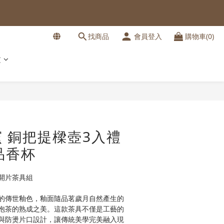
找商品
會員登入
購物車(0)
文
立即購買
 銅把提樑壺3入禮
品香杯
開片茶具組
的傳世釉色，釉面隨品茗歲月自然產生的
泡茶的熟成之美。這款茶具不僅是工藝的
與防燙片口設計，讓傳統美學完美融入現