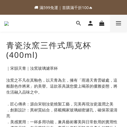
1
1
2
2
1
1
4
4
2
2
6
5
6
5
8
6
1
1
:
:
:
:
:
:
0
0
1
1
0
0
9
9
3
3
9
9
1
1
88加購優惠⏰即將結束
88加購優惠⏰即將結束
5
4
5
4
7
5
0
0
日
日
時
時
分
分
秒
秒
0
0
8
8
2
2
8
8
0
0
4
3
4
3
6
4
7
7
1
1
7
7
3
🚚 滿599免運｜首購滿千折100🔥
2
3
2
5
3
6
6
0
0
6
6
2
1
2
1
4
2
5
5
5
5
1
:
:
:
0
1
0
9
3
9
1
88加購優惠⏰即將結束
4
4
4
4
0
日
時
分
秒
0
8
2
8
0
青瓷汝窯三件式馬克杯
3
3
3
3
7
1
7
2
2
2
2
(400ml)
6
0
6
1
1
1
1
5
5
0
0
0
0
4
4
｜宋韻天青｜汝窯玻璃濾萃杯
3
3
2
2
汝窯之不凡在其釉色，以天青為主，擁有「雨過天青雲破處，這
1
1
般顏色作將來」的美譽。這款茶具讓您愛上喝茶的優雅姿態，將
0
0
生活融入品味之中。
．匠心傳承：源自宋朝汝瓷燒製工藝，完美再現汝瓷溫潤之美
．創新設計：異材質結合，搭載獨家玻璃細密濾孔，確保茶湯清
亮
．美感實用：一杯多用功能，兼具藝術審美與日常飲用的實用性