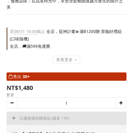
．優雅品味：在品茗時光中，享受汝瓷釉面隨歲月產生的開片之
美
至
08/31 16:00
截止
全店，提神計畫💫滿$1200贈 茶咖好禮組
(口味隨機)
全店，🚚滿599免運費
查看更多
售出
30+
NT$1,480
數量
以優惠價加購商品
(最多 1 件)