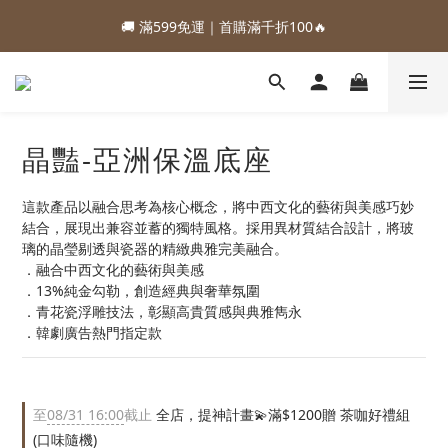
1
4
2
8
2
9
6
4
1
4
2
8
2
9
6
4
3
4
1
:
:
:
0
3
1
7
1
8
5
3
88加購優惠⏰即將結束
:
:
:
0
3
1
7
1
8
5
3
88加購優惠⏰即將結束
日
時
分
秒
2
3
0
2
0
6
0
7
4
2
日
時
分
秒
2
0
6
0
7
4
2
1
2
1
5
6
3
1
1
5
6
3
1
0
1
0
4
5
2
0
0
4
5
2
0
0
3
4
1
3
4
1
2
3
0
2
3
0
晶豔-亞洲保溫底座
1
2
1
2
0
1
0
1
0
這款產品以融合思考為核心概念，將中西文化的藝術與美感巧妙
0
結合，展現出兼容並蓄的獨特風格。採用異材質結合設計，將玻
璃的晶瑩剔透與瓷器的精緻典雅完美融合。
．融合中西文化的藝術與美感
．13%純金勾勒，創造經典與奢華氛圍
．青花瓷浮雕技法，彰顯高貴質感與典雅雋永
．韓劇廣告熱門指定款
至
08/31 16:00
截止
全店，提神計畫💫滿$1200贈 茶咖好禮組
(口味隨機)