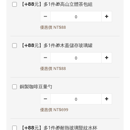
【➕𝟴𝟴元】多1件🎁高山立體茶包組
優惠價 NT$88
【➕𝟴𝟴元】多1件🎁木蓋儲存玻璃罐
優惠價 NT$88
銅製咖啡豆量勺
優惠價 NT$699
【➕𝟴𝟴元】多1件🎁耐熱玻璃豎紋水杯