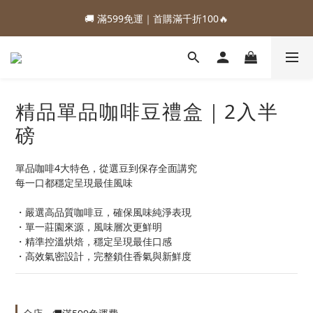
1
1
5
5
1
1
1
1
2
2
3
3
5
5
5
5
5
9
5
5
6
7
9
9
:
:
:
:
:
:
0
0
4
4
0
0
0
0
1
1
2
2
4
4
4
4
88加購優惠⏰即將結束
88加購優惠⏰即將結束
4
8
4
4
5
6
8
8
日
日
時
時
分
分
秒
秒
3
3
0
0
1
1
3
3
3
3
3
7
3
3
4
5
7
7
2
2
0
0
2
2
2
2
🚚 滿599免運｜首購滿千折100🔥
2
6
2
2
3
4
6
6
1
1
1
1
1
1
1
5
1
1
2
3
5
5
0
0
0
0
0
0
:
:
:
0
4
0
0
1
2
4
4
88加購優惠⏰即將結束
日
時
分
秒
3
0
1
3
3
精品單品咖啡豆禮盒｜2入半
2
0
2
2
磅
1
1
1
0
0
0
單品咖啡4大特色，從選豆到保存全面講究
每一口都穩定呈現最佳風味
・嚴選高品質咖啡豆，確保風味純淨表現
・單一莊園來源，風味層次更鮮明
・精準控溫烘焙，穩定呈現最佳口感
・高效氣密設計，完整鎖住香氣與新鮮度