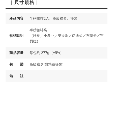
｜尺寸規格｜
產品內容
半磅咖啡2入、高級禮盒、提袋
半磅咖啡袋
規格說明
（珪夏／小農亞／安提瓜／伊迪朵／布蘭卡／罕
貝拉）
商品容量
每包約
277g（±5%）
包 裝
高級禮盒(附精緻提袋)
備 註