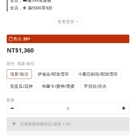
全店，🚚滿599免運費
全店，✥ 滿5000享9折
查看更多
售出
20+
NT$1,360
顏色
: 瑰夏/藝伎
瑰夏/藝伎
伊迪朵/耶加雪菲
小農亞妲玫/耶加雪菲
安提瓜/花神
布蘭卡/蜜神/黑蜜
罕貝拉/谷吉
數量
以優惠價加購商品
(最多 1 件)