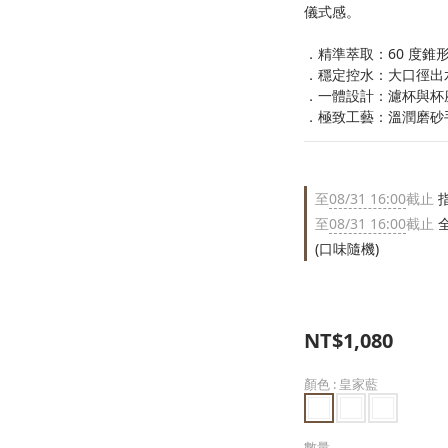
儀式感。
．精準萃取：60 度錐
．穩定控水：大口徑出
．一體設計：濾杯與杯
．極致工藝：溫潤磨砂手
至
08/31 16:00
截止
指
至
08/31 16:00
截止
全
(口味隨機)
NT$1,080
顏色
: 皇家藍
數量