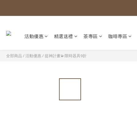
活動優惠
精選送禮
茶專區
咖啡專區
全部商品
/
活動優惠
/
提神計畫💫限時器具9折