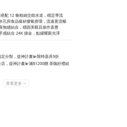
形搭配 12 條粗細交錯水道，穩定導流
水孔與食品級矽膠氣密環，流速更流暢
座無縫結合，穩固美觀且操作直覺
感結合 24K 描金，點綴耀眼光澤
定分類，提神計畫💫限時器具9折
店，提神計畫💫滿$1200贈 茶咖好禮組
查看更多