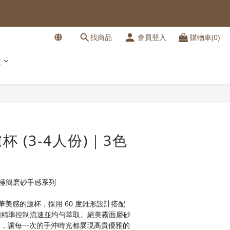
找商品
會員登入
購物車(0)
文
立即購買
 (3-4人份)｜3色
｜極簡磨砂手感系列
美感的濾杯，採用 60 度錐形設計搭配 
，能精準控制流速並均勻萃取。絕美霧面磨砂
描金，讓每一次的手沖時光都展現高貴優雅的