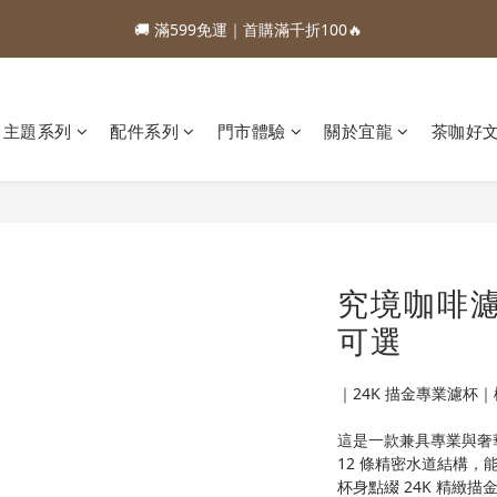
1
3
3
3
3
1
4
0
0
0
0
7
1
🚚 滿599免運｜首購滿千折100🔥
2
4
4
4
4
2
5
:
:
:
0
2
2
2
2
9
0
3
6
0
88加購優惠⏰即將結束
1
3
3
3
3
1
4
日
時
分
秒
1
1
1
1
8
2
5
:
:
:
0
2
2
2
2
9
0
3
88加購優惠⏰即將結束
0
0
0
0
7
1
4
日
時
分
秒
1
1
1
1
8
2
6
0
3
0
0
0
0
7
1
5
2
主題系列
配件系列
門市體驗
關於宜龍
茶咖好
6
0
4
1
5
3
0
4
2
3
1
2
0
1
0
究境咖啡濾杯
可選
｜24K 描金專業濾杯
這是一款兼具專業與奢華
12 條精密水道結構
杯身點綴 24K 精緻