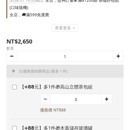
至
08/31 16:00
截止
全店，提神計畫💫滿$1200贈 茶咖好禮組
(口味隨機)
全店，🚚滿599免運費
查看更多
NT$2,650
數量
以優惠價加購商品
(最多 1 件)
【➕𝟴𝟴元】多1件🎁高山立體茶包組
優惠價 NT$88
【➕𝟴𝟴元】多1件🎁木蓋儲存玻璃罐