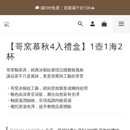
1
4
3
4
1
9
2
8
3
6
5
6
3
4
1
0
1
6
5
:
:
:
0
3
2
3
0
8
1
7
88加購優惠⏰即將結束
🚚 滿599免運｜首購滿千折100🔥
2
5
4
5
2
3
9
0
0
5
4
日
時
分
秒
2
1
2
7
0
6
1
4
3
4
1
9
2
8
4
3
1
0
1
6
5
:
:
:
0
3
2
3
0
8
1
7
88加購優惠⏰即將結束
3
2
0
0
5
4
日
時
分
秒
2
1
2
7
0
6
2
1
4
3
1
0
1
6
5
1
0
3
2
0
0
5
4
0
【哥窯慕秋4入禮盒】1壺1海2
2
1
4
3
1
0
3
2
杯
0
2
1
1
0
哥窯釉茶具，經典冰裂紋展現沉穩雅致風格
0
讓品茶不只是風味，更是視覺與工藝的享受
・哥窯冰裂紋工藝，經刻意燒製形成獨特紋理
・釉色由淡青至深藍，層次自然富有光澤
・釉面溫潤細緻，呈現低調內斂質感
・襯托茶湯色澤，提升整體品茗體驗