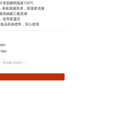
承受瞬間溫差150°C
孔，有效過濾茶渣，茶湯更清澈
展現細膩工藝質感
，使用更靈活
B食品容器標準，安心使用
der
rder
Show more