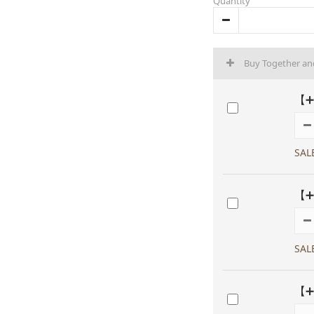
Quantity
Buy Together a
【➕
SAL
【➕
SAL
【➕