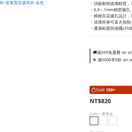
・頂級耐熱玻璃材質，可
・0.4～1mm精密濾
・精緻百花濾孔設計，
・清透杯身可直火加熱
・通過歐盟與德國LFG
🚚滿599免運費 on or
✥ 滿5000享9折 on o
Sold
100+
NT$820
Color
: 奢華金