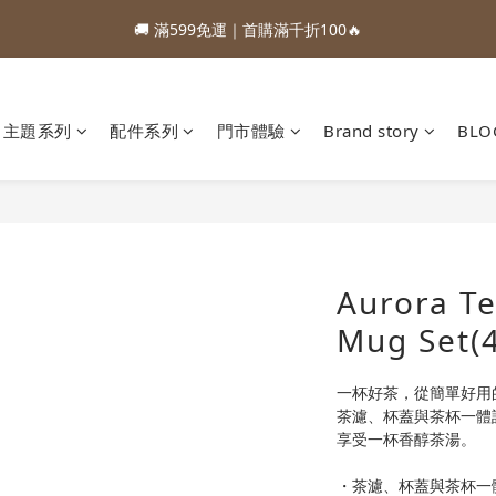
1
1
5
5
1
1
9
9
2
2
6
6
3
3
2
2
5
9
5
6
7
6
:
:
:
:
:
:
0
0
4
4
0
0
8
8
1
1
5
5
2
2
1
1
88加購優惠⏰即將結束
88加購優惠⏰即將結束
4
8
4
5
9
6
5
Days
Days
Hours
Hours
Minutes
Minutes
Seconds
Seconds
3
3
7
7
0
0
4
4
1
1
0
0
3
7
3
4
8
5
4
2
2
6
6
3
3
0
0
🚚 滿599免運｜首購滿千折100🔥
2
6
2
3
7
4
3
1
1
5
5
2
2
1
5
1
9
2
6
3
2
0
0
4
4
1
1
主題系列
配件系列
門市體驗
Brand story
BLO
:
:
:
0
4
0
8
1
5
2
1
88加購優惠⏰即將結束
3
3
0
0
Days
Hours
Minutes
Seconds
3
7
0
4
1
0
2
2
2
6
3
0
1
1
1
5
2
0
0
0
4
1
3
0
2
Aurora Te
1
Mug Set(
0
一杯好茶，從簡單好用
茶濾、杯蓋與茶杯一體
享受一杯香醇茶湯。
・茶濾、杯蓋與茶杯一