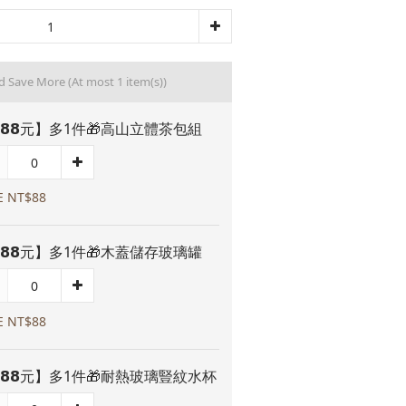
nd Save More
(At most 1 item(s))
𝟴𝟴元】多1件🎁高山立體茶包組
E NT$88
𝟴𝟴元】多1件🎁木蓋儲存玻璃罐
E NT$88
𝟴𝟴元】多1件🎁耐熱玻璃豎紋水杯