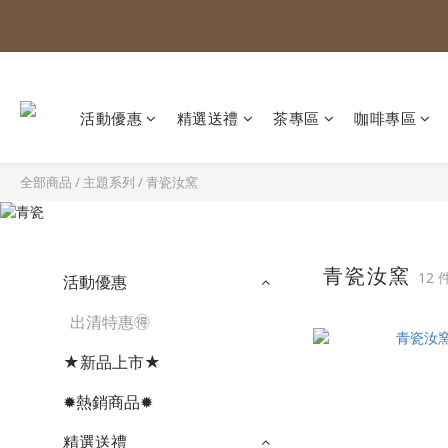
活動優惠
精選送禮
茶專區
咖啡專區
全部商品
/
主題系列
/
青瓷汝窯
青瓷汝窯
12
活動優惠
出清特惠🉐
★新品上市★
✹熱銷商品✹
精選送禮