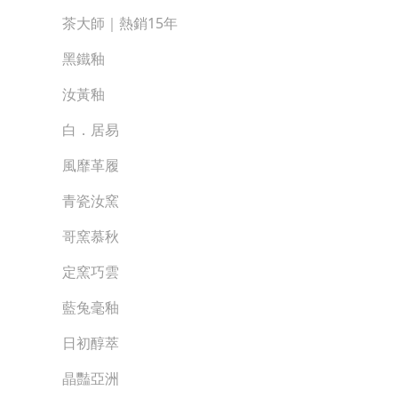
茶大師｜熱銷15年
黑鐵釉
汝黃釉
白．居易
風靡革履
青瓷汝窯
哥窯慕秋
定窯巧雲
藍兔毫釉
日初醇萃
晶豔亞洲