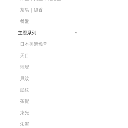
茶皂｜線香
餐盤
主題系列
日本美濃燒🎌
天目
璀璨
貝紋
鎚紋
茶覺
束光
朱泥