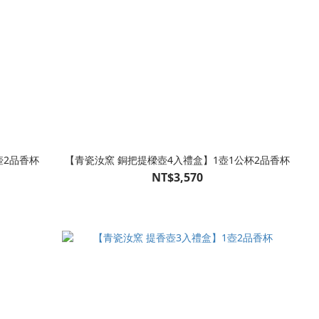
壺2品香杯
【青瓷汝窯 銅把提樑壺4入禮盒】1壺1公杯2品香杯
NT$3,570