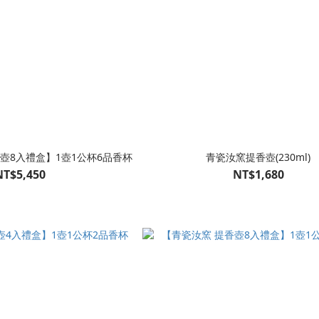
壺8入禮盒】1壺1公杯6品香杯
青瓷汝窯提香壺(230ml)
NT$5,450
NT$1,680