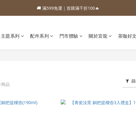
1
5
2
8
1
5
6
7
3
7
4
3
7
8
9
2
5
2
3
4
:
:
:
0
4
1
7
0
4
5
6
88加購優惠⏰即將結束
🚚 滿599免運｜首購滿千折100🔥
2
6
3
9
2
6
7
8
1
4
1
2
3
日
時
分
秒
3
0
6
3
4
5
1
5
2
8
1
5
6
7
0
3
0
1
2
2
5
2
3
4
:
:
:
0
4
1
7
0
4
5
6
88加購優惠⏰即將結束
2
0
1
1
4
1
2
3
日
時
分
秒
3
0
6
3
4
5
1
0
0
3
0
1
2
2
5
2
3
4
主題系列
配件系列
門市體驗
關於宜龍
茶咖好
0
2
0
1
1
4
1
2
3
1
0
0
3
0
1
2
0
2
0
1
1
0
0
篩
 件商品