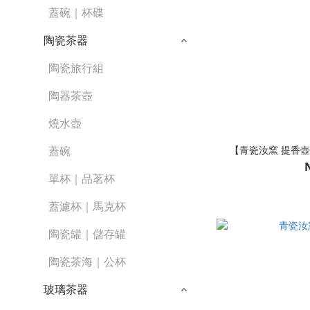
蓋碗｜杯碟
陶瓷茶器
陶瓷旅行組
陶器茶壺
燒水壺
【青瓷汝窯 提香壺
蓋碗
單杯｜品茗杯
蓋濾杯｜馬克杯
陶瓷罐｜儲存罐
陶瓷茶海｜公杯
玻璃茶器