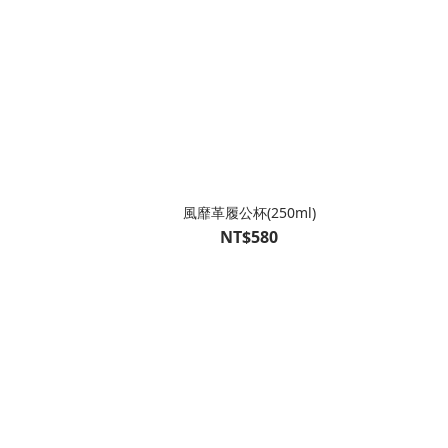
風靡革履公杯(250ml)
NT$580