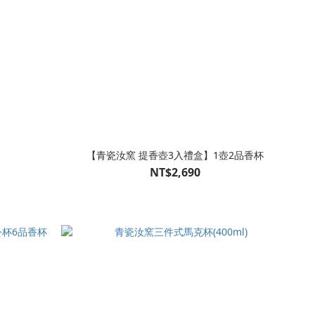
【青瓷汝窯 提香壺3入禮盒】1壺2品香杯
NT$2,690