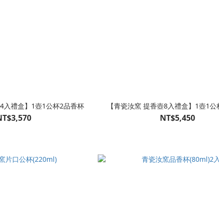
4入禮盒】1壺1公杯2品香杯
【青瓷汝窯 提香壺8入禮盒】1壺1公
NT$3,570
NT$5,450