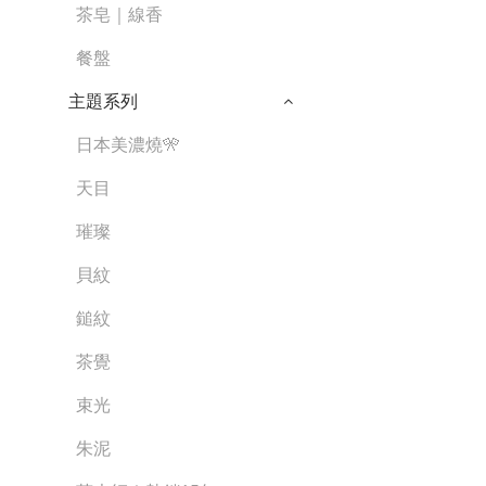
茶皂｜線香
餐盤
主題系列
日本美濃燒🎌
天目
璀璨
貝紋
鎚紋
茶覺
束光
朱泥