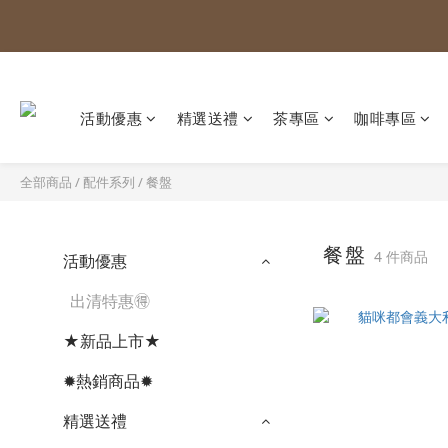
活動優惠
精選送禮
茶專區
咖啡專區
全部商品
/
配件系列
/
餐盤
餐盤
4 件商品
活動優惠
出清特惠🉐
★新品上市★
✹熱銷商品✹
精選送禮