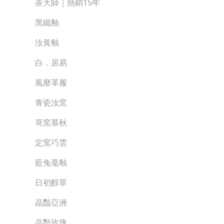
茶大師｜熱銷15年
黑鐵釉
汝黃釉
白．居易
風靡革履
青瓷汝窯
哥窯慕秋
定窯巧雲
藍兔毫釉
日初醇萃
晶豔亞洲
晶豔玫瑰