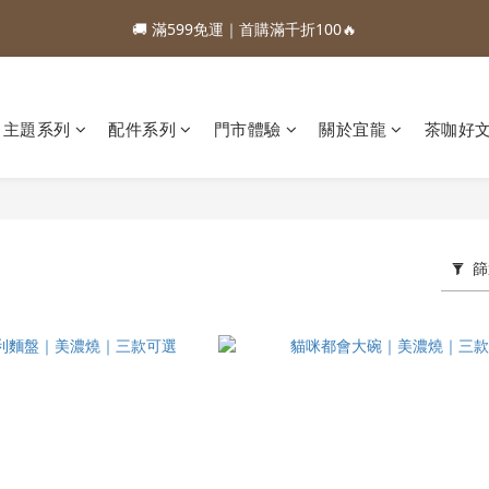
1
5
1
3
2
1
2
2
3
7
3
5
4
3
4
4
2
0
6
:
:
:
0
4
0
2
1
0
1
1
88加購優惠⏰即將結束
🚚 滿599免運｜首購滿千折100🔥
2
6
2
4
3
2
3
3
1
日
時
分
秒
5
3
1
0
0
0
1
5
1
3
2
1
2
2
0
4
2
0
:
:
:
0
4
0
2
1
0
1
1
88加購優惠⏰即將結束
3
1
日
時
分
秒
3
1
0
0
0
2
0
2
0
主題系列
配件系列
門市體驗
關於宜龍
茶咖好
1
1
0
0
篩