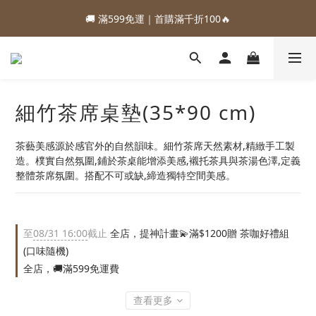
1
3
2
8
6
7
1
3
3
5
4
8
9
3
5
0
5
3
4
0
:
:
:
0
2
1
7
5
6
0
2
88加購優惠⏰即將結束
🚚 滿599免運｜首購滿千折100🔥
2
4
3
9
7
8
2
4
4
2
3
日
時
分
秒
1
0
6
4
5
1
1
3
2
8
6
7
1
3
3
1
2
0
5
3
4
0
:
:
:
0
2
1
7
5
6
0
2
88加購優惠⏰即將結束
2
0
1
4
2
3
日
時
分
秒
1
0
6
4
5
1
1
0
3
1
2
0
5
3
4
0
0
2
0
1
4
2
3
細竹茶席桌墊(35*90 cm)
1
0
3
1
2
0
2
0
1
1
0
茶藝美感源於感官外的自然韻味。細竹茶席天然素材,精緻手工製
0
造。樸實自然氛圍,鋪於茶桌能增添美感,襯托茶具與茶湯色澤,定義
整體茶席氛圍。搭配不可或缺,締造獨特空間美感。
至
08/31 16:00
截止
全店，提神計畫💫滿$1200贈 茶咖好禮組
(口味隨機)
全店，🚚滿599免運費
查看更多