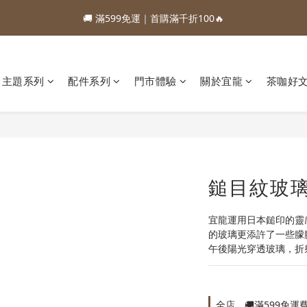
1
5
1
3
7
4
3
3
7
3
5
9
6
5
2
7
0
4
1
0
:
:
:
0
4
0
9
2
6
3
2
🚚 滿599免運｜首購滿千折100🔥
88加購優惠⏰即將結束
2
6
2
4
8
5
4
1
6
3
0
日
時
分
秒
3
8
1
5
2
1
1
5
1
3
7
4
3
0
5
2
2
7
0
4
1
0
:
:
:
0
4
0
9
2
6
3
2
88加購優惠⏰即將結束
4
1
1
6
3
0
日
時
分
秒
3
8
1
5
2
1
3
0
0
5
2
2
7
0
4
1
0
主題系列
配件系列
門市體驗
關於宜龍
茶咖好
2
4
1
1
6
3
0
1
3
0
0
5
2
0
2
4
1
1
3
0
0
2
1
鎚目紋玻璃杯
0
宜龍運用日本鎚印的靈
的玻璃更添許了一些朦
午後陽光穿透玻璃，折
全店，🚚滿599免運