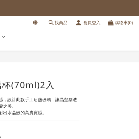
找商品
會員登入
購物車(0)
文
立即購買
(70ml)2入
感，設計此款手工耐熱玻璃，讓晶瑩剔透
朧之美。
射出水晶般的高貴質感。
費