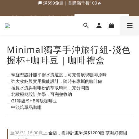
1
1
4
4
1
1
7
7
3
3
9
9
1
1
4
4
5
8
5
7
5
8
:
:
:
:
:
:
0
0
3
3
0
0
6
6
2
2
8
8
0
0
3
3
88加購優惠⏰即將結束
88加購優惠⏰即將結束
4
7
4
6
4
7
日
日
時
時
分
分
秒
秒
2
2
5
5
1
1
7
7
2
2
3
6
3
9
5
3
6
1
1
4
4
0
0
6
6
1
1
🚚 滿599免運｜首購滿千折100🔥
2
5
2
8
4
2
5
0
0
3
3
5
5
0
0
1
4
1
7
3
9
1
4
2
2
4
4
:
:
:
0
3
0
6
2
8
0
3
88加購優惠⏰即將結束
1
1
3
3
日
時
分
秒
2
5
1
7
2
Minimal獨享手沖旅行組-淺色
0
0
2
2
1
4
0
6
1
1
1
握杯+咖啡豆｜咖啡禮盒
0
3
5
0
0
0
2
4
1
3
．螺旋型設計能平衡水流速度，可充份展現咖啡原味
0
2
．強大收納與實用機能設計，隨時有專屬的咖啡館
1
．拉長水流與咖啡粉的萃取時間，充分悶蒸
0
．北歐極簡設計美學，可完整收納
．G1等級/SHB等級咖啡豆
．中淺焙單品咖啡
至
08/31 16:00
截止
全店，提神計畫💫滿$1200贈 茶咖好禮組