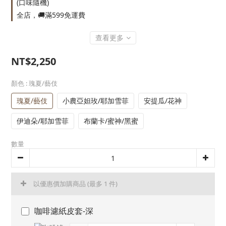
(口味隨機)
全店，🚚滿599免運費
查看更多
NT$2,250
顏色
: 瑰夏/藝伎
瑰夏/藝伎
小農亞妲玫/耶加雪菲
安提瓜/花神
伊迪朵/耶加雪菲
布蘭卡/蜜神/黑蜜
數量
以優惠價加購商品
(最多 1 件)
咖啡濾紙皮套-深