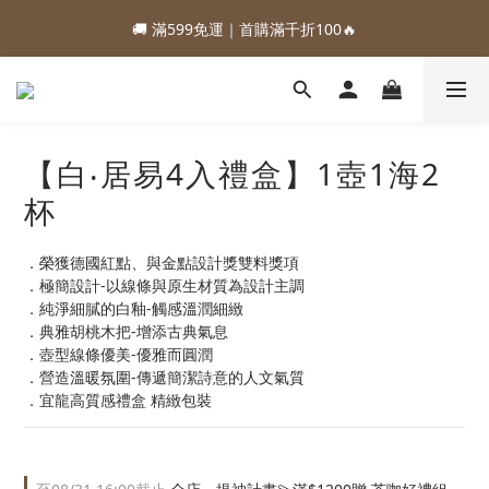
1
2
2
7
2
8
1
1
4
🚚 滿599免運｜首購滿千折100🔥
2
3
3
8
3
9
2
5
:
:
:
3
4
0
1
1
6
1
7
0
0
3
88加購優惠⏰即將結束
1
2
2
7
2
8
1
日
時
分
秒
4
2
3
0
0
5
0
6
2
:
:
:
0
1
1
6
1
7
0
3
88加購優惠⏰即將結束
1
2
4
5
1
日
時
分
秒
0
0
5
0
6
2
0
1
3
4
0
4
5
1
0
2
3
3
4
0
1
2
2
3
【白‧居易4入禮盒】1壺1海2
0
1
1
2
0
杯
0
1
0
．榮獲德國紅點、與金點設計獎雙料獎項
．極簡設計-以線條與原生材質為設計主調
．純淨細膩的白釉-觸感溫潤細緻
．典雅胡桃木把-增添古典氣息
．壺型線條優美-優雅而圓潤 
．營造溫暖氛圍-傳遞簡潔詩意的人文氣質
．宜龍高質感禮盒 精緻包裝