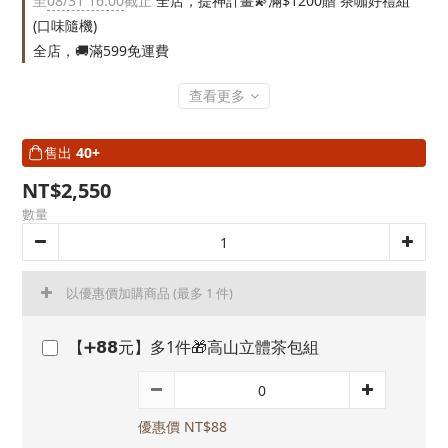
至
08/31 16:00
截止
全店，提神計畫💫滿$1200贈 茶咖好禮組
(口味隨機)
全店，🚚滿599免運費
查看更多
售出
40+
NT$2,550
數量
以優惠價加購商品
(最多 1 件)
【➕𝟴𝟴元】多1件🎁高山立體茶包組
優惠價 NT$88