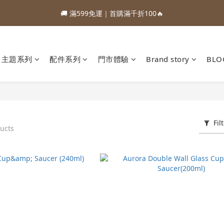
1
3
3
1
4
4
5
4
3
5
5
3
6
6
7
6
0
0
1
1
2
1
:
:
:
0
2
2
0
3
3
4
3
88加購優惠⏰即將結束
🚚 滿599免運｜首購滿千折100🔥
2
4
4
2
5
5
6
5
0
0
1
0
Days
Hours
Minutes
Seconds
1
1
2
2
3
2
1
3
3
1
4
4
5
4
0
0
0
1
1
2
1
:
:
:
0
2
2
0
3
3
4
3
88加購優惠⏰即將結束
0
0
1
0
Days
Hours
Minutes
Seconds
1
1
2
2
3
2
0
0
0
1
1
2
1
主題系列
配件系列
門市體驗
Brand story
BLO
0
0
1
0
0
Fil
ucts