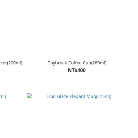
ucer(200ml)
Daybreak-Coffee Cup(280ml)
NT$400