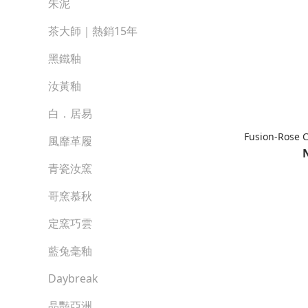
朱泥
茶大師｜熱銷15年
黑鐵釉
汝黃釉
白．居易
Fusion-Rose 
風靡革履
青瓷汝窯
哥窯慕秋
定窯巧雲
藍兔毫釉
Daybreak
晶豔亞洲