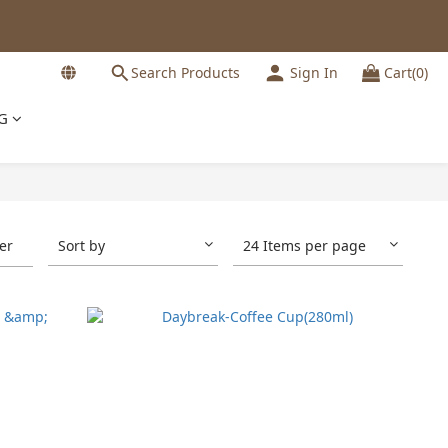
Search Products
Sign In
Cart(0)
G
ter
Sort by
24 Items per page