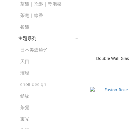
茶盤｜托盤｜乾泡盤
茶皂｜線香
餐盤
主題系列
日本美濃燒🎌
Double Wall Glas
天目
璀璨
shell-design
鎚紋
茶覺
束光