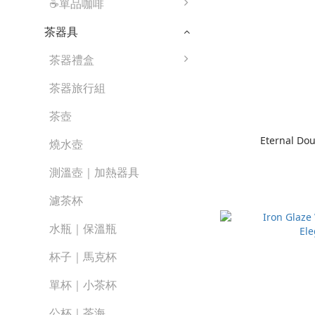
☕單品咖啡
茶器具
茶器禮盒
茶器旅行組
茶壺
Eternal Do
燒水壺
測溫壺｜加熱器具
濾茶杯
水瓶｜保溫瓶
杯子｜馬克杯
單杯｜小茶杯
公杯｜茶海