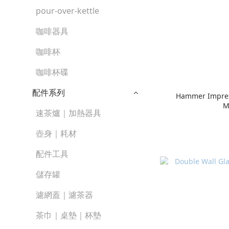
pour-over-kettle
咖啡器具
咖啡杯
咖啡杯碟
配件系列
Hammer Impres
M
速茶爐｜加熱器具
壺身｜耗材
配件工具
儲存罐
濾網蓋｜濾茶器
茶巾｜桌墊｜杯墊