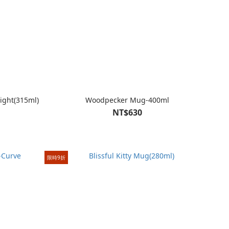
ight(315ml)
Woodpecker Mug-400ml
NT$630
限時9折