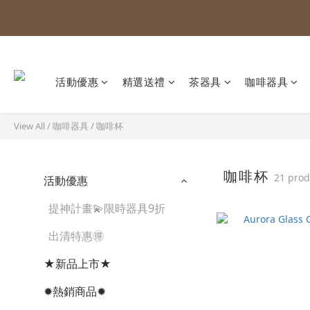
活動優惠
精選送禮
茶器具
咖啡器具
View All
/
咖啡器具
/
咖啡杯
咖啡杯
21 prod
活動優惠
提神計畫💫限時器具9折
出清特惠🉐
★新品上市★
✹熱銷商品✹