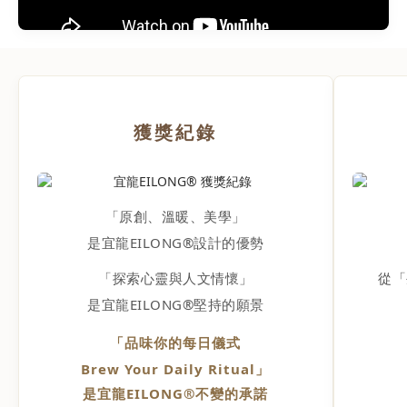
列精選細緻透氣的宜興原礦朱泥料，具備極佳的保溫與散熱常
機，
數，能完美穩定釋放台灣高山烏龍茶的原生深層層次。效期：即
沖禮
日~2026.09.15止 五、結語：正視選擇「對的茶壺」的重要性別
讓收
急著懷疑茶葉，也別急著調整沖泡技巧。茶葉決定風味的潛力，
適合
茶壺則決定風味能否完整呈現。選對適合的茶壺，才能讓每一片
有基
好茶展現應有的香氣、甘甜與層次。如果您經常沖泡台灣高山烏
獲獎紀錄
都能
龍茶，不妨試試朱泥陶壺，感受一把適合的茶壺，為一杯好茶帶
溫度
來的差異。一把適合您的朱泥陶壺，正是您重新認識好茶風味的
你的
開始。👉 看更多茶咖文章 ➔EXPLORE MORE想持續知道更多
即選購
嗎？每一篇都是讓生活更有溫度的累積 點擊即時接收最新文章
「原創、溫暖、美學」
多嗎
加入 LINE 接收新文章
是宜龍EILONG®設計的優勢
「探索心靈與人文情懷」
從「
是宜龍EILONG®堅持的願景
「品味你的每日儀式
Brew Your Daily Ritual」
是宜龍EILONG®不變的承諾