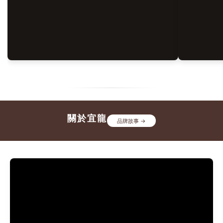
明顯差異？其中一個經常被忽略的關鍵，或許就是你 沒選對茶
療癒
壺。茶葉決定風味的潛力，而茶壺則決定這份風味能否被完整且
器具
穩定地呈現。就像一場音樂演出，再優秀的演奏者，也需要合適
感。
的樂器，才能完整展現作品的魅力。茶壺不只是沖泡茶葉的器
一莊
具，更是影響茶湯風味重要媒介。不同材質、導熱特性與保溫效
的混
果，都可能改變茶葉的萃取方式，進而影響香氣、口感與整體風
論是
味表現。🔎 茶學延伸閱讀：如何泡茶？泡好茶的關鍵技巧全解
是給
析！ ➔ 四、那資深茶友都會用什麼茶具呢？許多資深茶友在沖
美封存
泡台灣高山烏龍茶時，會優先選擇 朱泥陶壺。並不是因為它價
器具
格昂貴或具有收藏價值，而是因為它的材質特性，能更穩定地呈
關於宜龍
桌上
品牌故事 →
現高山茶細膩的風味。✦ 溫控高聚香 ✦ 穩定均衡萃取 ✦ 微孔氣
的極
孔透氣✔ 良好的導熱與高保溫性（高山茶揚香關鍵）朱泥密實
質感
的結晶質地能讓高溫快速傳導並持久保溫，使茶湯在最適合的溫
推薦
度下持續萃取，完整逼出高山烏龍茶特有的高雅香氣、甘甜與深
視覺
層茶韻。✔ 細緻胎質與適度透氣性（掌握萃取平衡）泡茶最怕
禮盒
萃取不足導致淡薄，或萃取過度產生苦澀。朱泥陶壺具備微細透
不方
氣孔，能適度吸收雜味並緩和茶湯燥感，使風味釋放更穩定、口
整呈
感層次更豐富。💡 推薦商品：宜龍EILONG® 經典朱泥陶壺系
準備