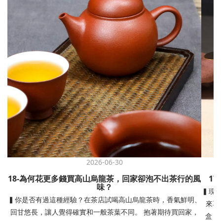
2026-06-30
18-為何花更多錢買高山烏龍茶，回家卻泡不出茶行的風
1
味？
▍現
▍你是否有過這種經驗？在茶店試喝高山烏龍茶時，香氣鮮明、
來享
回甘悠長，讓人覺得確實和一般茶葉不同。 抱著期待買回家，
盒，