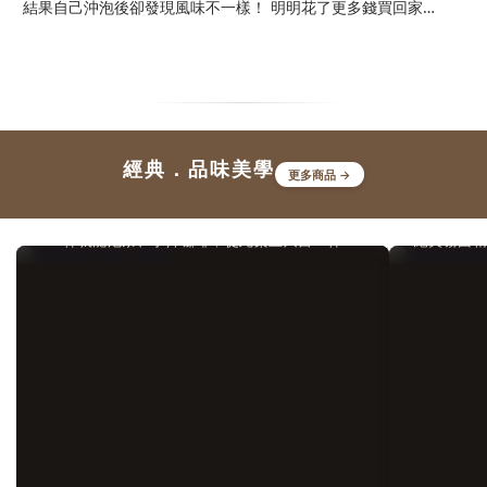
結果自己沖泡後卻發現風味不一樣！ 明明花了更多錢買回家，
光。
卻沒了印象中的味道。這時候，開始覺得自己是否白花錢了？目
器具
錄一、沒泡出好茶的風味，還剩下什麼價值?二、水溫、時間都
錄一、
調整了，還是泡不出茶店試茶的味道？三、同款高山烏龍茶，為
盒：
什麼茶店泡的和自己家泡的差那麼多？四、那資深茶友都會用什
空間
麼茶具呢？五、結語：正視選擇「對的茶壺」的重要性一、沒泡
小心
經典．品味美學
出好茶的風味，還剩下什麼價值?答案是：剩下的，只剩下茶葉
更多商品 →
啡禮盒
的成本，而不是真正屬於它的價值。高山烏龍最迷人的地方，在
啡、
茶咖雙沖大師｜啜旅
於層層綻放的香氣、甘甜的滋味，以及細膩悠長的茶韻。然而，
更代
一杯就能泡茶、手沖咖啡，從此桌上只留一杯！
絕美霧面
若這些特色沒有被完整呈現，再好的茶葉喝起來也可能平淡無
啡禮
奇，甚至與一般茶葉沒有太大差異。二、水溫、時間都調整了，
盒，
還是泡不出茶店試茶的味道？當茶湯風味始終不如預期，多數人
不僅
第一個想到的，都是自己的沖泡方式出了問題。於是開始反覆調
的藝
整水溫、投茶量、浸泡時間，甚至上網研究各種沖泡教學，希望
盒：
重現茶店試喝時那股迷人的香氣與層次。 然而，不論怎麼嘗
一套
試，泡出來的味道總是少了一點什麼，始終無法接近記憶中的那
具。
一杯。三、同款高山烏龍茶，為什麼茶店泡的和自己家泡的差那
手沖
麼多？那如果沖泡方式已經盡量做到一致，為什麼喝起來還是有
接與