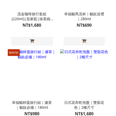
流金咖啡旅行套組
幸福貓馬克杯｜貓奴送禮
(220ml)|皇家藍|抹茶綠|
｜280ml
優雅白|知性黑
NT$1,680
NT$690
限時9折
幸福貓杯蓋旅行組｜濾茶
日式花布乾泡盤｜雙面花
｜貓奴必備｜180ml
色｜2種尺寸
NT$980
NT$1,680