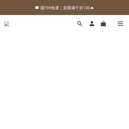
1
4
2
3
5
4
5
3
3
6
4
5
7
6
7
5
1
0
2
1
2
0
:
:
:
0
3
1
2
4
3
4
2
88加購優惠⏰即將結束
🚚 滿599免運｜首購滿千折100🔥
2
5
3
4
6
5
6
4
0
1
0
1
日
時
分
秒
2
0
1
3
2
3
1
1
4
2
3
5
4
5
3
0
0
1
0
2
1
2
0
:
:
:
0
3
1
2
4
3
4
2
88加購優惠⏰即將結束
0
1
0
1
日
時
分
秒
2
0
1
3
2
3
1
0
0
1
0
2
1
2
0
0
1
0
1
0
0