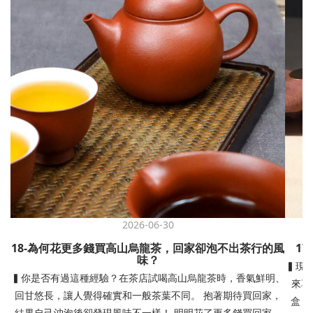
2026-06-30
18-為何花更多錢買高山烏龍茶，回家卻泡不出茶行的風
1
味？
▍現
▍你是否有過這種經驗？在茶店試喝高山烏龍茶時，香氣鮮明、
來享
回甘悠長，讓人覺得確實和一般茶葉不同。 抱著期待買回家，
盒，
結果自己沖泡後卻發現風味不一樣！ 明明花了更多錢買回家，