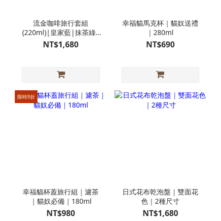
流金咖啡旅行套組
幸福貓馬克杯｜貓奴送禮
(220ml)|皇家藍|抹茶綠|
｜280ml
優雅白|知性黑
NT$1,680
NT$690
限時9折
幸福貓杯蓋旅行組｜濾茶
日式花布乾泡盤｜雙面花
｜貓奴必備｜180ml
色｜2種尺寸
NT$980
NT$1,680