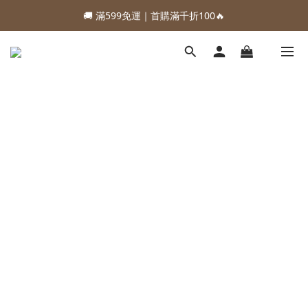
🚚 滿599免運｜首購滿千折100🔥