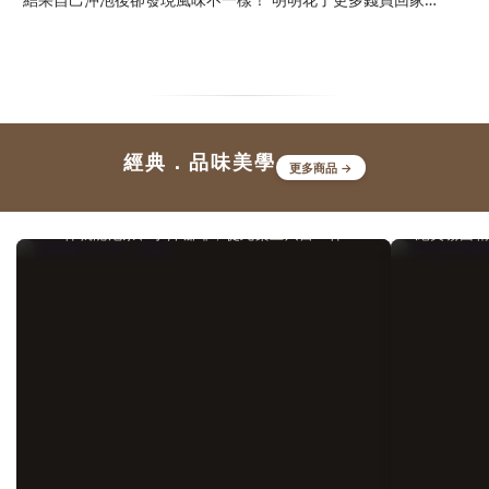
光。
卻沒了印象中的味道。這時候，開始覺得自己是否白花錢了？目
器具
錄一、沒泡出好茶的風味，還剩下什麼價值?二、水溫、時間都
錄一、
調整了，還是泡不出茶店試茶的味道？三、同款高山烏龍茶，為
盒：
什麼茶店泡的和自己家泡的差那麼多？四、那資深茶友都會用什
空間
麼茶具呢？五、結語：正視選擇「對的茶壺」的重要性一、沒泡
小心
經典．品味美學
出好茶的風味，還剩下什麼價值?答案是：剩下的，只剩下茶葉
更多商品 →
啡禮盒
的成本，而不是真正屬於它的價值。高山烏龍最迷人的地方，在
啡、
茶咖雙沖大師｜啜旅
於層層綻放的香氣、甘甜的滋味，以及細膩悠長的茶韻。然而，
更代
一杯就能泡茶、手沖咖啡，從此桌上只留一杯！
絕美霧面
若這些特色沒有被完整呈現，再好的茶葉喝起來也可能平淡無
啡禮
奇，甚至與一般茶葉沒有太大差異。二、水溫、時間都調整了，
盒，
還是泡不出茶店試茶的味道？當茶湯風味始終不如預期，多數人
不僅
第一個想到的，都是自己的沖泡方式出了問題。於是開始反覆調
的藝
整水溫、投茶量、浸泡時間，甚至上網研究各種沖泡教學，希望
盒：
重現茶店試喝時那股迷人的香氣與層次。 然而，不論怎麼嘗
一套
試，泡出來的味道總是少了一點什麼，始終無法接近記憶中的那
具。
一杯。三、同款高山烏龍茶，為什麼茶店泡的和自己家泡的差那
手沖
麼多？那如果沖泡方式已經盡量做到一致，為什麼喝起來還是有
接與