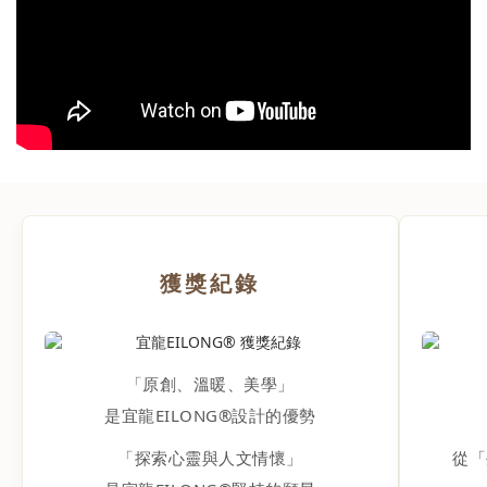
列精選細緻透氣的宜興原礦朱泥料，具備極佳的保溫與散熱常
機，
數，能完美穩定釋放台灣高山烏龍茶的原生深層層次。效期：即
沖禮
日~2026.09.15止 五、結語：正視選擇「對的茶壺」的重要性別
讓收
急著懷疑茶葉，也別急著調整沖泡技巧。茶葉決定風味的潛力，
適合
茶壺則決定風味能否完整呈現。選對適合的茶壺，才能讓每一片
有基
好茶展現應有的香氣、甘甜與層次。如果您經常沖泡台灣高山烏
都能
龍茶，不妨試試朱泥陶壺，感受一把適合的茶壺，為一杯好茶帶
溫度
來的差異。一把適合您的朱泥陶壺，正是您重新認識好茶風味的
你的
開始。👉 看更多茶咖文章 ➔EXPLORE MORE想持續知道更多
即選購
嗎？每一篇都是讓生活更有溫度的累積 點擊即時接收最新文章
多嗎
加入 LINE 接收新文章
獲獎紀錄
「原創、溫暖、美學」
是宜龍EILONG®設計的優勢
「探索心靈與人文情懷」
從「