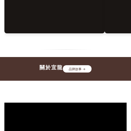
明顯差異？其中一個經常被忽略的關鍵，或許就是你 沒選對茶
療癒
壺。茶葉決定風味的潛力，而茶壺則決定這份風味能否被完整且
器具
穩定地呈現。就像一場音樂演出，再優秀的演奏者，也需要合適
感。
的樂器，才能完整展現作品的魅力。茶壺不只是沖泡茶葉的器
一莊
具，更是影響茶湯風味重要媒介。不同材質、導熱特性與保溫效
的混
果，都可能改變茶葉的萃取方式，進而影響香氣、口感與整體風
論是
味表現。🔎 茶學延伸閱讀：如何泡茶？泡好茶的關鍵技巧全解
是給
析！ ➔ 四、那資深茶友都會用什麼茶具呢？許多資深茶友在沖
美封存
泡台灣高山烏龍茶時，會優先選擇 朱泥陶壺。並不是因為它價
器具
格昂貴或具有收藏價值，而是因為它的材質特性，能更穩定地呈
關於宜龍
桌上
品牌故事 →
現高山茶細膩的風味。✦ 溫控高聚香 ✦ 穩定均衡萃取 ✦ 微孔氣
的極
孔透氣✔ 良好的導熱與高保溫性（高山茶揚香關鍵）朱泥密實
質感
的結晶質地能讓高溫快速傳導並持久保溫，使茶湯在最適合的溫
推薦
度下持續萃取，完整逼出高山烏龍茶特有的高雅香氣、甘甜與深
視覺
層茶韻。✔ 細緻胎質與適度透氣性（掌握萃取平衡）泡茶最怕
禮盒
萃取不足導致淡薄，或萃取過度產生苦澀。朱泥陶壺具備微細透
不方
氣孔，能適度吸收雜味並緩和茶湯燥感，使風味釋放更穩定、口
整呈
感層次更豐富。💡 推薦商品：宜龍EILONG® 經典朱泥陶壺系
準備