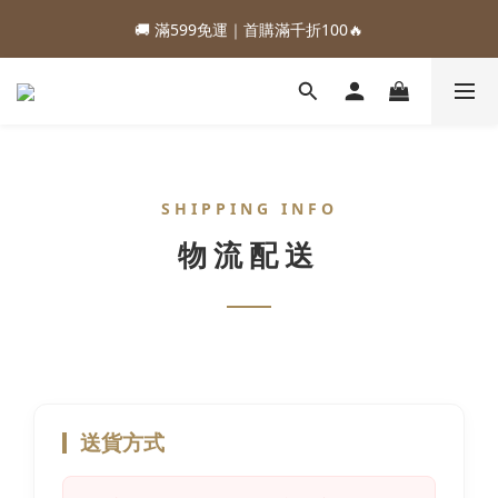
1
4
2
8
4
5
4
2
3
6
4
6
7
6
4
1
5
1
2
1
:
:
:
0
3
1
7
3
4
3
1
88加購優惠⏰即將結束
🚚 滿599免運｜首購滿千折100🔥
2
5
3
9
5
6
5
3
0
4
0
1
0
日
時
分
秒
2
0
6
2
3
2
0
1
4
2
8
4
5
4
2
3
0
1
5
1
2
1
:
:
:
0
3
1
7
3
4
3
1
88加購優惠⏰即將結束
2
0
4
0
1
0
日
時
分
秒
2
0
6
2
3
2
0
1
3
0
1
5
1
2
1
0
2
0
4
0
1
0
1
3
0
0
2
SHIPPING INFO
1
物流配送
0
送貨方式