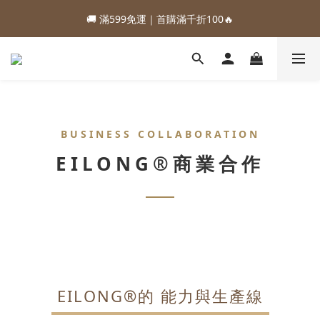
1
3
2
5
6
1
5
3
5
4
7
8
3
7
0
2
3
7
2
:
:
:
0
2
1
4
5
9
0
4
88加購優惠⏰即將結束
🚚 滿599免運｜首購滿千折100🔥
2
4
3
6
7
2
6
1
2
6
1
Days
Hours
Minutes
Seconds
1
0
3
4
8
3
1
3
2
5
6
1
5
0
1
5
0
0
2
3
7
2
:
:
:
0
2
1
4
5
9
0
4
88加購優惠⏰即將結束
0
4
1
2
6
1
Days
Hours
Minutes
Seconds
1
0
3
4
8
3
3
0
1
5
0
0
2
3
7
2
2
0
4
1
2
6
1
1
3
0
1
5
0
0
2
0
4
BUSINESS COLLABORATION
1
3
0
EILONG®商業合作
2
1
0
EILONG®的 能力與生產線