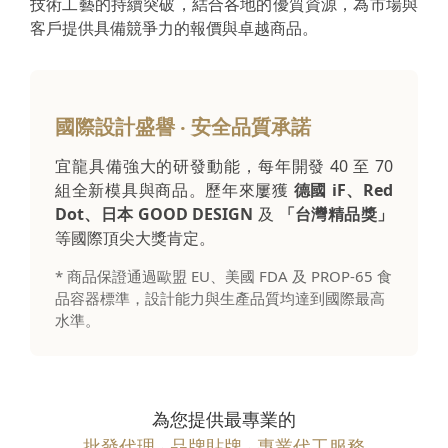
技術工藝的持續突破，結合各地的優質資源，為市場與
客戶提供具備競爭力的報價與卓越商品。
國際設計盛譽 ‧ 安全品質承諾
宜龍具備強大的研發動能，每年開發 40 至 70
組全新模具與商品。歷年來屢獲
德國 iF、Red
Dot、日本 GOOD DESIGN
及
「台灣精品獎」
等國際頂尖大獎肯定。
* 商品保證通過歐盟 EU、美國 FDA 及 PROP-65 食
品容器標準，設計能力與生產品質均達到國際最高
水準。
為您提供最專業的
批發代理 ‧ 品牌貼牌 ‧ 專業代工服務