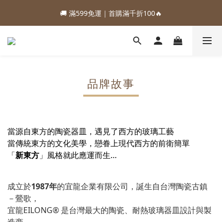
1
3
2
9
5
2
3
4
3
5
4
7
4
5
0
6
2
0
1
:
:
:
0
2
1
8
4
1
2
88加購優惠⏰即將結束
🚚 滿599免運｜首購滿千折100🔥
3
2
4
3
6
3
4
5
1
Days
Hours
Minutes
Seconds
0
1
0
7
3
0
1
2
1
3
2
9
5
2
3
4
0
0
6
2
0
1
:
:
:
0
2
1
8
4
1
2
88加購優惠⏰即將結束
3
5
1
Days
Hours
Minutes
Seconds
0
1
0
7
3
0
1
2
4
0
0
6
2
0
1
3
5
1
0
2
4
0
品牌故事
1
3
0
2
1
0
當源自東方的陶瓷器皿，遇見了西方的玻璃工藝
當傳統東方的文化美學，戀眷上現代西方的前衛簡單
「
新東方
」風格就此應運而生…
成立於
1987年
的宜龍企業有限公司，誕生自台灣陶瓷古鎮
－鶯歌，
宜龍EILONG® 是台灣最大的陶瓷、耐熱玻璃器皿設計與製
造商。