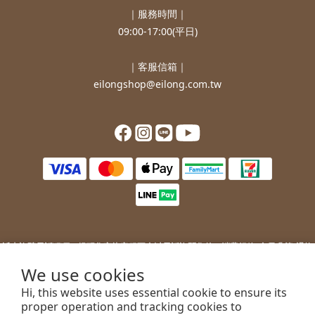
｜服務時間｜
09:00-17:00(平日)
｜客服信箱｜
eilongshop@eilong.com.tw
近來詐騙電話猖獗，提醒您
宜龍客服不會以電話詢問您的：
消費紀錄/會員升等/退換
貨補價差/銀行/信用卡等消費資訊。
We use cookies
若您接到不明來電，索取您的銀行資訊或進行ATM操作，請勿上當。
Hi, this website uses essential cookie to ensure its
若您有任何問題或需要協助，歡迎聯絡客服。
proper operation and tracking cookies to