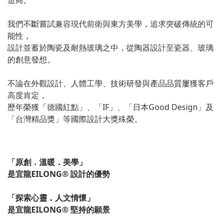
我們不斷嘗試兼容現代前衛與東方美學，追求突破傳統的可
能性，
設計並蓄於陶瓷及耐熱玻璃之中，從陶器設計至瓷器、玻璃
的創意發想。
不論在外觀設計、人體工學、技術研發與產品品質屢獲客戶
高度肯定，
歷年榮獲「德國紅點」、「IF」、「日本Good Design」及
「台灣精品獎」等國際設計大獎殊榮。
「原創．溫暖
．
美學」
是宜龍EILONG® 設計的優勢
「探索心靈
．
人文情懷」
是宜龍EILONG® 堅持的願景