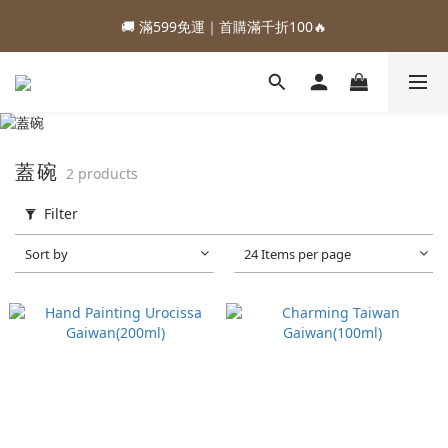
1
4
1
1
1
7
2
3
3
6
3
3
3
9
4
5
1
4
0
:
:
:
0
3
0
0
0
6
1
2
88加購優惠⏰即將結束
🚚 滿599免運｜首購滿千折100🔥
2
5
2
2
2
8
3
4
0
3
Days
Hours
Minutes
Seconds
2
5
0
1
1
4
1
1
1
7
2
3
2
1
4
0
:
:
:
0
3
0
0
0
6
1
2
88加購優惠⏰即將結束
1
0
3
Days
Hours
Minutes
Seconds
2
5
0
1
0
2
1
4
0
1
0
3
0
2
蓋碗
2 products
1
0
Filter
Sort by
24 Items per page