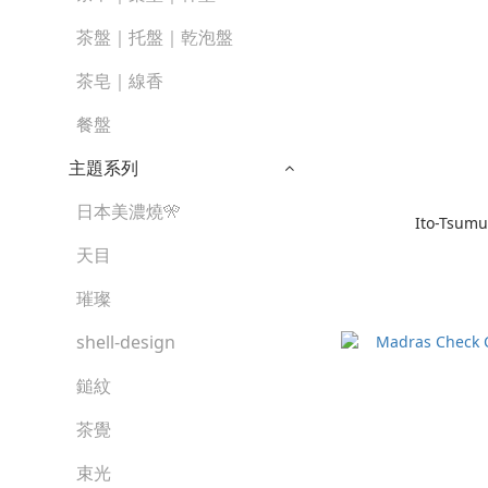
茶盤｜托盤｜乾泡盤
茶皂｜線香
餐盤
主題系列
日本美濃燒🎌
Ito-Tsum
天目
璀璨
shell-design
鎚紋
茶覺
束光