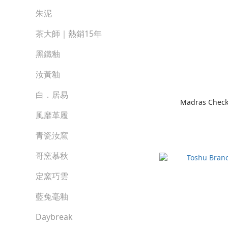
朱泥
茶大師｜熱銷15年
黑鐵釉
汝黃釉
白．居易
Madras Check
風靡革履
青瓷汝窯
哥窯慕秋
定窯巧雲
藍兔毫釉
Daybreak