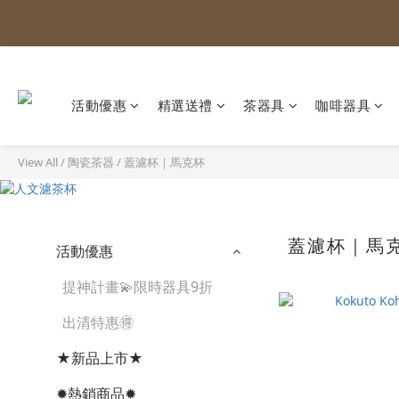
活動優惠
精選送禮
茶器具
咖啡器具
View All
/
陶瓷茶器
/
蓋濾杯｜馬克杯
蓋濾杯｜馬
活動優惠
提神計畫💫限時器具9折
出清特惠🉐
★新品上市★
✹熱銷商品✹