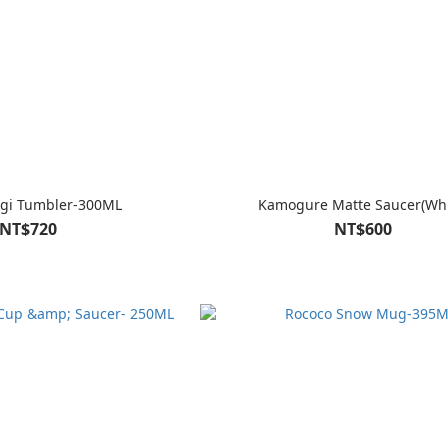
ugi Tumbler-300ML
Kamogure Matte Saucer(Whi
NT$720
NT$600