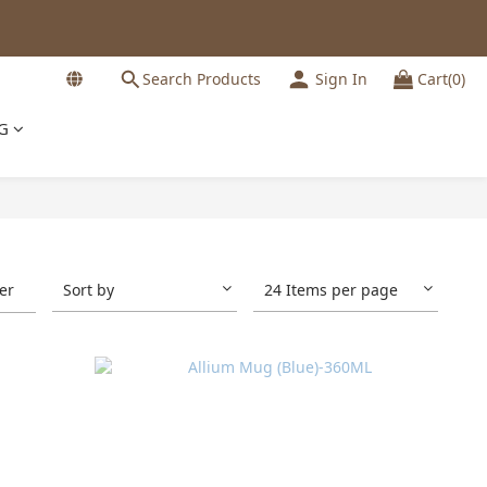
Search Products
Sign In
Cart(0)
G
ter
Sort by
24 Items per page