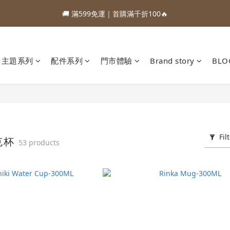
1
3
1
2
5
3
3
3
5
3
4
7
5
5
0
2
7
0
0
:
:
:
0
2
0
1
4
9
2
2
88加購優惠⏰即將結束
🚚 滿599免運｜首購滿千折100🔥
2
4
2
3
6
4
4
1
6
Days
Hours
Minutes
Seconds
1
0
3
8
1
1
1
3
1
2
5
3
3
0
5
0
2
7
0
0
:
:
:
0
2
0
1
4
9
2
2
88加購優惠⏰即將結束
4
1
6
Days
Hours
Minutes
Seconds
1
0
3
8
1
1
3
0
5
0
2
7
0
0
主題系列
配件系列
門市體驗
Brand story
BLO
2
4
1
6
1
3
0
5
0
2
4
1
3
0
2
1
Fil
0
克杯
53 products