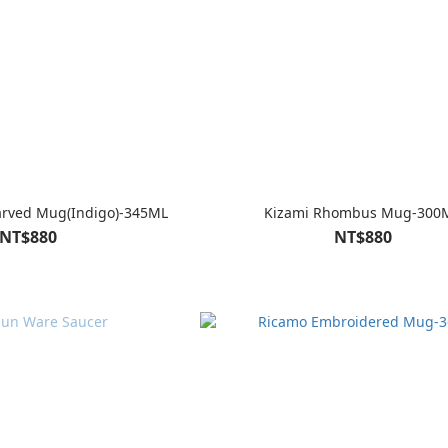
arved Mug(Indigo)-345ML
Kizami Rhombus Mug-300
NT$880
NT$880