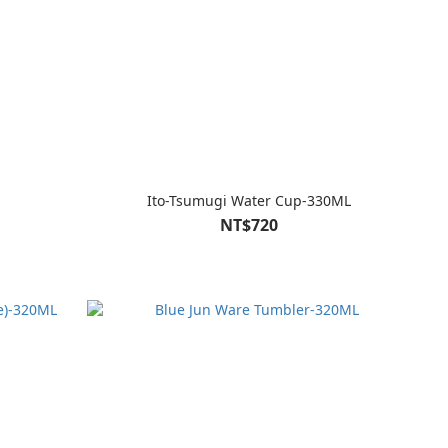
L
Ito-Tsumugi Water Cup-330ML
NT$720