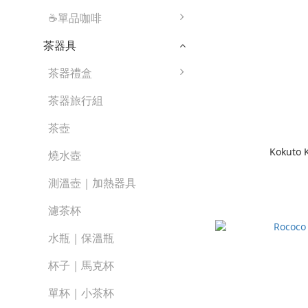
☕單品咖啡
茶器具
茶器禮盒
茶器旅行組
茶壺
Kokuto 
燒水壺
測溫壺｜加熱器具
濾茶杯
水瓶｜保溫瓶
杯子｜馬克杯
單杯｜小茶杯