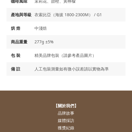
咖啡風味
茉莉花、甜橙、黃檸檬
產地與等級
衣索比亞（海拔 1800-2300M） / G1
烘 焙
中淺焙
商品重量
277g ±5%
包 裝
精美品牌包裝（請參考產品圖片）
備 註
人工包裝測量如有微小誤差請以實物為準
【關於我們】
品牌故事
媒體採訪
獲獎紀錄