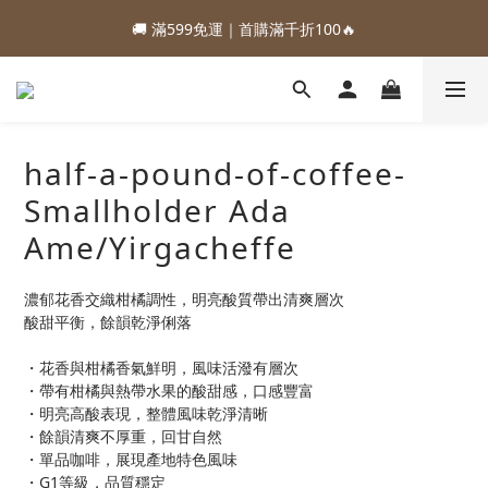
1
5
1
1
2
4
1
9
3
7
3
3
4
6
3
2
1
6
:
:
:
0
4
0
0
1
3
0
8
88加購優惠⏰即將結束
🚚 滿599免運｜首購滿千折100🔥
2
6
2
2
3
5
2
1
0
5
Days
Hours
Minutes
Seconds
3
0
2
7
1
5
1
1
2
4
1
9
0
4
2
1
6
:
:
:
0
4
0
0
1
3
0
8
88加購優惠⏰即將結束
3
1
0
5
Days
Hours
Minutes
Seconds
3
0
2
7
2
0
4
2
1
6
1
3
1
0
5
0
half-a-pound-of-coffee-
2
0
4
1
3
Smallholder Ada
0
2
Ame/Yirgacheffe
1
0
濃郁花香交織柑橘調性，明亮酸質帶出清爽層次
酸甜平衡，餘韻乾淨俐落
・花香與柑橘香氣鮮明，風味活潑有層次
・帶有柑橘與熱帶水果的酸甜感，口感豐富
・明亮高酸表現，整體風味乾淨清晰
・餘韻清爽不厚重，回甘自然
・單品咖啡，展現產地特色風味
・G1等級，品質穩定