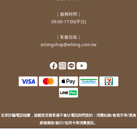
｜服務時間｜
09:00-17:00(平日)
｜客服信箱｜
eilongshop@eilong.com.tw
近來詐騙電話猖獗，提醒您
宜龍客服不會以電話詢問您的：
消費紀錄/會員升等/退換
貨補價差/銀行/信用卡等消費資訊。
若您接到不明來電，索取您的銀行資訊或進行ATM操作，請勿上當。