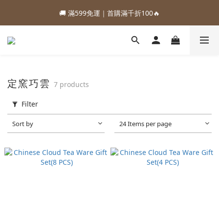
1
3
3
4
5
4
6
5
3
5
5
6
7
6
8
7
0
0
1
2
1
3
2
:
:
:
0
2
2
3
4
3
5
4
88加購優惠⏰即將結束
🚚 滿599免運｜首購滿千折100🔥
2
4
4
5
6
5
7
6
0
1
0
2
1
Days
Hours
Minutes
Seconds
1
1
2
3
2
4
3
1
3
3
4
5
4
6
5
0
1
0
0
0
1
2
1
3
2
:
:
:
0
2
2
3
4
3
5
4
88加購優惠⏰即將結束
0
0
1
0
2
1
Days
Hours
Minutes
Seconds
1
1
2
3
2
4
3
0
1
0
0
0
1
2
1
3
2
0
0
1
0
2
1
0
1
0
定窯巧雲
7 products
0
Filter
Sort by
24 Items per page